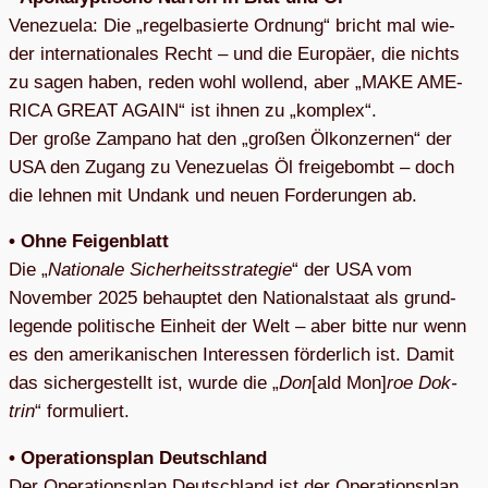
Vene­zuela: Die „regel­ba­sierte Ord­nung“ bricht mal wie­
der inter­na­tio­na­les Recht – und die Euro­päer, die nichts
zu sagen haben, reden wohl wol­lend, aber „MAKE AME­
RICA GREAT AGAIN“ ist ihnen zu „kom­plex“.
Der große Zam­pano hat den „gro­ßen Ölkon­zer­nen“ der
USA den Zugang zu Vene­zue­las Öl frei­ge­bombt – doch
die leh­nen mit Undank und neuen For­de­run­gen ab.
• Ohne Fei­gen­blatt
Die „
Natio­nale Sicher­heits­stra­te­gie
“ der USA vom
Novem­ber 2025 behaup­tet den Natio­nal­staat als grund­
le­gende poli­ti­sche Ein­heit der Welt – aber bitte nur wenn
es den ame­ri­ka­ni­schen Inter­es­sen för­der­lich ist. Damit
das sicher­ge­stellt ist, wurde die „
Don
[ald Mon]
roe Dok­
trin
“ for­mu­liert.
• Ope­ra­ti­ons­plan Deutsch­land
Der Ope­ra­ti­ons­plan Deutsch­land ist der Ope­ra­ti­ons­plan