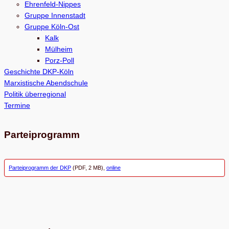
h
Ehrenfeld-Nippes
e
Gruppe Innenstadt
Gruppe Köln-Ost
n
Kalk
Mülheim
Porz-Poll
Geschichte DKP-Köln
Marxistische Abendschule
Politik überregional
Termine
Parteiprogramm
Parteiprogramm der DKP
(PDF, 2 MB),
online