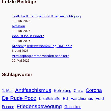
Letzte Beiträge
Töd­li­che Kür­zun­gen und Kriegsertüchtigung
13. Juni 2026
Rota­tion
12. Juni 2026
Was ist los in Israel?
12. Juni 2026
Kreis­mit­glie­der­ver­samm­lung DKP Köln
6. Juni 2026
Armuts­pro­gramme wer­den scheitern
20. Mai 2026
Schlagwörter
Antifaschismus
Corona
Befreiung
1. Mai
China
De Rude Pooz
Faschismus
Elsaßstraße
EU
Ford
Friedensbewegung
Frieden
Gedenken