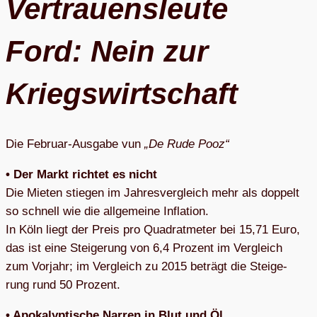
Ver­trau­ens­leute
Ford: Nein zur
Kriegswirtschaft
Die Februar-Aus­gabe vun
„De Rude Pooz“
• Der Markt rich­tet es nicht
Die Mie­ten stie­gen im Jah­res­ver­gleich mehr als dop­pelt
so schnell wie die all­ge­meine Infla­tion.
In Köln liegt der Preis pro Qua­drat­me­ter bei 15,71 Euro,
das ist eine Stei­ge­rung von 6,4 Pro­zent im Ver­gleich
zum Vor­jahr; im Ver­gleich zu 2015 beträgt die Stei­ge­
rung rund 50 Prozent.
• Apo­ka­lyp­ti­sche Nar­ren in Blut und Öl