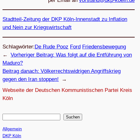
per Email an
v
atsro
kd@dn
eok-p
ed.nl
Stadt­teil-Zei­tung der DKP Köln-Innen­stadt zu Infla­tion
und Nein zur Kriegswirtschaft
Schlagwörter:
De Rude Pooz
Ford
Friedensbewegung
←
Vorheriger Beitrag:
Was folgt auf die Ent­füh­rung von
Maduro?
Beitrag danach:
Völ­ker­rechts­wid­ri­gen Angriffs­krieg
gegen den Iran stoppen!
→
Webseite der Deutschen Kommunistischen Partei Kreis
Köln
S
Suchen
u
Allgemein
c
DKP Köln