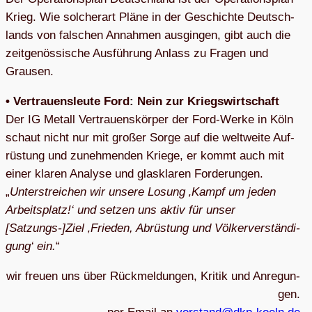
Krieg. Wie sol­cher­art Pläne in der Geschichte Deutsch­
lands von fal­schen Annah­men aus­gin­gen, gibt auch die
zeit­ge­nös­si­sche Aus­füh­rung Anlass zu Fra­gen und
Grausen.
• Ver­trau­ens­leute Ford: Nein zur Kriegs­wirt­schaft
Der IG Metall Ver­trau­ens­kör­per der Ford-Werke in Köln
schaut nicht nur mit gro­ßer Sorge auf die welt­weite Auf­
rüs­tung und zuneh­men­den Kriege, er kommt auch mit
einer kla­ren Ana­lyse und glas­kla­ren For­de­run­gen.
„
Unter­strei­chen wir unsere Losung ‚Kampf um jeden
Arbeits­platz!‘ und set­zen uns aktiv für unser
[Satzungs-]Ziel ‚Frie­den, Abrüs­tung und Völ­ker­ver­stän­di­
gung‘ ein.
“
wir freuen uns über Rück­mel­dun­gen, Kri­tik und Anre­gun­
gen.