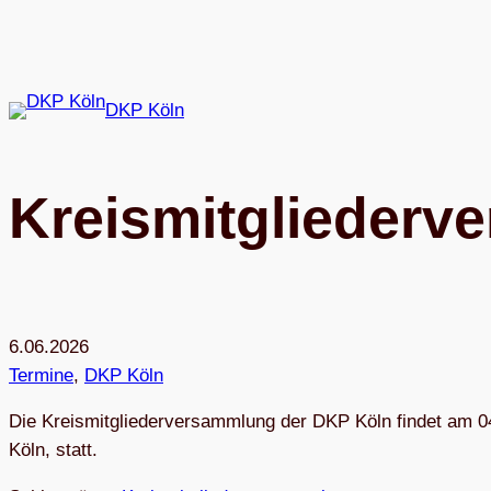
Zum
Inhalt
springen
DKP Köln
Kreis­mit­glie­der
6.06.2026
Termine
, 
DKP Köln
Die Kreis­mit­glie­der­ver­samm­lung der DKP Köln fin­det am 
Köln, statt.