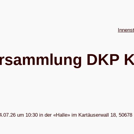
Innens
­ver­samm­lung DKP 
04.07.26 um 10:30 in der «Halle» im Kar­täu­ser­wall 18, 50678