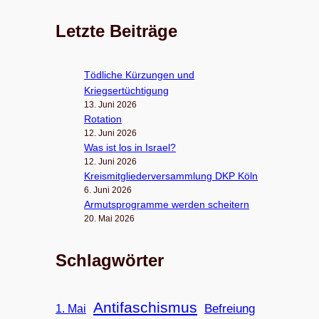
Letzte Beiträge
Töd­li­che Kür­zun­gen und
Kriegsertüchtigung
13. Juni 2026
Rota­tion
12. Juni 2026
Was ist los in Israel?
12. Juni 2026
Kreis­mit­glie­der­ver­samm­lung DKP Köln
6. Juni 2026
Armuts­pro­gramme wer­den scheitern
20. Mai 2026
Schlagwörter
Antifaschismus
Befreiung
1. Mai