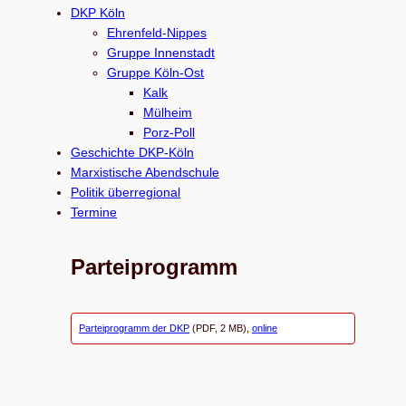
c
DKP Köln
h
Ehrenfeld-Nippes
e
Gruppe Innenstadt
Gruppe Köln-Ost
n
Kalk
Mülheim
Porz-Poll
Geschichte DKP-Köln
Marxistische Abendschule
Politik überregional
Termine
Parteiprogramm
Parteiprogramm der DKP
(PDF, 2 MB),
online