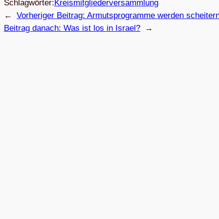
Schlagwörter:
Kreismitgliederversammlung
←
Vorheriger Beitrag:
Armuts­pro­gramme wer­den scheiter
Beitrag danach:
Was ist los in Israel?
→