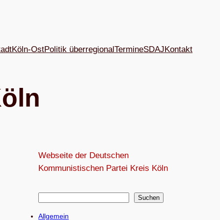
tadt
Köln-Ost
Politik überregional
Termine
SDAJ
Kon­takt
Köln
Webseite der Deutschen
Kommunistischen Partei Kreis Köln
S
Suchen
u
Allgemein