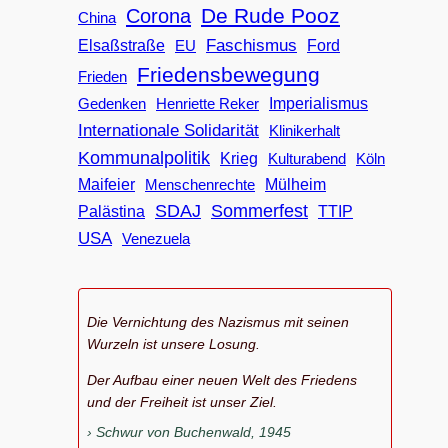
De Rude Pooz
Corona
China
Faschismus
Elsaßstraße
EU
Ford
Friedensbewegung
Frieden
Imperialismus
Gedenken
Henriette Reker
Internationale Solidarität
Klinikerhalt
Kommunalpolitik
Krieg
Köln
Kulturabend
Maifeier
Menschenrechte
Mülheim
SDAJ
Sommerfest
Palästina
TTIP
USA
Venezuela
Die Vernichtung des Nazismus mit seinen
Wurzeln ist unsere Losung.
Der Aufbau einer neuen Welt des Friedens
und der Freiheit ist unser Ziel.
Schwur von Buchenwald, 1945