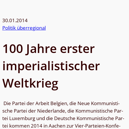
30.01.2014
Politik überregional
100 Jahre ers­ter
impe­ria­lis­ti­scher
Weltkrieg
Die Par­tei der Ar­beit Bel­gi­en, die Neue Kom­mu­nis­ti­
sche Par­tei der Nie­der­lan­de, die Kom­mu­nis­ti­sche Par­
tei Lu­xem­burg und die Deut­sche Kom­mu­nis­ti­sche Par­
tei kom­men 2014 in Aa­chen zur Vier-Par­­tei­en-Kon­­­fe­­