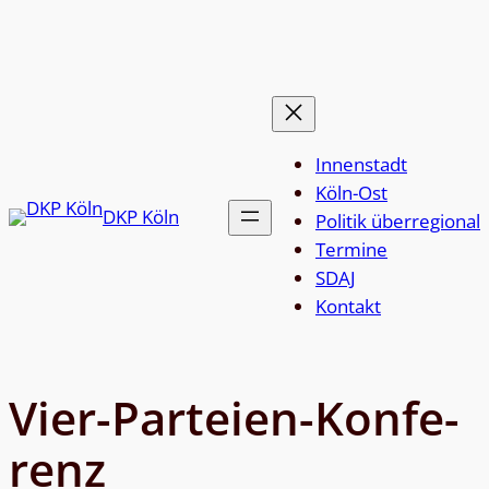
Zum
Inhalt
springen
Innenstadt
Köln-Ost
DKP Köln
Politik überregional
Termine
SDAJ
Kon­takt
Vier-Par­teien-Kon­fe­
renz