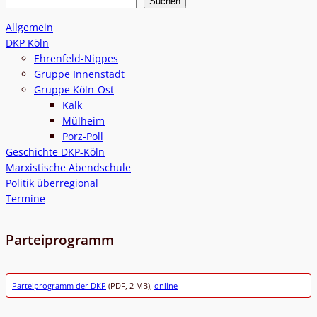
S
Suchen
u
Allgemein
c
DKP Köln
h
Ehrenfeld-Nippes
e
Gruppe Innenstadt
Gruppe Köln-Ost
n
Kalk
Mülheim
Porz-Poll
Geschichte DKP-Köln
Marxistische Abendschule
Politik überregional
Termine
Parteiprogramm
Parteiprogramm der DKP
(PDF, 2 MB),
online