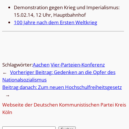
Demons­tra­tion gegen Krieg und Impe­ria­lis­mus:
15.02.14, 12 Uhr, Hauptbahnhof
100 Jahre nach dem Ers­ten Weltkrieg
Schlagwörter:
Aa­chen
Vier-Par­tei­en-Kon­fe­renz
←
Vorheriger Beitrag:
Geden­ken an die Opfer des
Nationalsozialismus
Beitrag danach:
Zum neuen Hochschulfreiheitsgesetz
→
Webseite der Deutschen Kommunistischen Partei Kreis
Köln