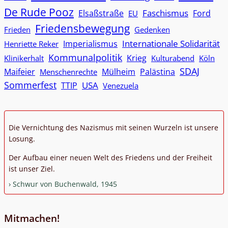
De Rude Pooz
Faschismus
Elsaßstraße
Ford
EU
Friedensbewegung
Frieden
Gedenken
Internationale Solidarität
Imperialismus
Henriette Reker
Kommunalpolitik
Krieg
Klinikerhalt
Kulturabend
Köln
SDAJ
Maifeier
Mülheim
Palästina
Menschenrechte
Sommerfest
USA
TTIP
Venezuela
Die Vernichtung des Nazismus mit seinen Wurzeln ist unsere
Losung.
Der Aufbau einer neuen Welt des Friedens und der Freiheit
ist unser Ziel.
Schwur von Buchenwald, 1945
Mitmachen!