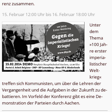
renz zusammen.
15. Februar 12:00 Uhr bis 16. Februar 18:00 Uhr
Un­ter
dem
The­ma
»100 Jah­
re ers­ter
im­pe­ria­
lis­ti­scher
Welt­
krieg«
tref­fen sich Kom­mu­nis­ten, um über die Leh­ren der
Ver­gan­gen­heit und die Auf­ga­ben in der Zu­kunft zu de­
bat­tie­ren. Im Vor­feld der Kon­fe­renz gibt es ei­ne De­
mons­tra­ti­on der Par­tei­en durch Aachen.