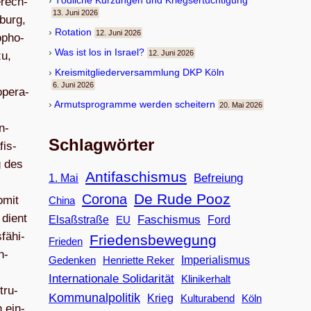
Töd­li­che Kür­zun­gen und Kriegsertüchtigung
Berech­
13. Juni 2026
­burg,
Rota­tion
12. Juni 2026
­pho­
Was ist los in Israel?
12. Juni 2026
zu,
Kreis­mit­glie­der­ver­samm­lung DKP Köln
6. Juni 2026
ope­ra­
Armuts­pro­gramme wer­den scheitern
20. Mai 2026
n­
Schlagwörter
fis­
g des
Antifaschismus
Befreiung
1. Mai
De Rude Pooz
Corona
omit
China
 dient
Faschismus
Elsaßstraße
EU
Ford
fä­hi­
Friedensbewegung
Frieden
n­
Imperialismus
Gedenken
Henriette Reker
Internationale Solidarität
Klinikerhalt
tru­
Kommunalpolitik
Krieg
Köln
Kulturabend
n ein­