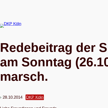
Zum
Inhalt
springen
Rede­bei­trag der
am Sonn­tag (26.10
marsch.
28.10.2014
DKP Köln