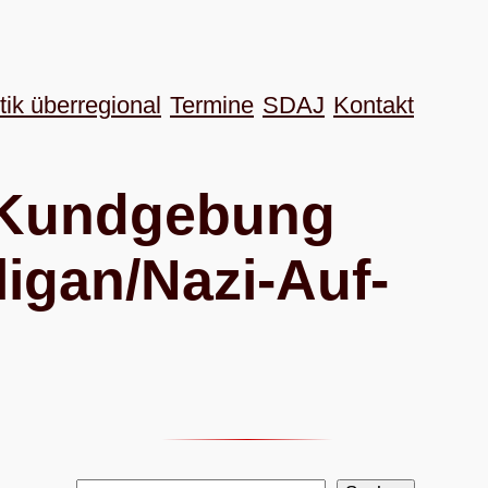
tik überregional
Termine
SDAJ
Kon­takt
 Kund­ge­bung
i­gan/Nazi-Auf­