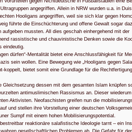
chen Vor­ur­tei­len gegen Nicht­deut­sche in Fuß­ball­sta­dien eine 
e Ultra­grup­pen ange­grif­fen. Allein in NRW wur­den u.a. in Duis
ch­ten Hoo­li­gans ange­grif­fen, weil sie sich klar gegen Homo
hweig führte die Ein­schüch­te­rung und offene Gewalt sogar da
on auf­ge­ben muss­ten. All dies geschah ein­her­ge­hend mit der
end ras­sis­ti­sche und chau­vi­nis­ti­sche Den­ken sowie die Ko
 ein­deu­tig.
gen dürfen“-Mentalität bie­tet eine Anschluss­fä­hig­keit für Me
e Nazis sein wol­len. Eine Bewe­gung wie „Hoo­li­gans gegen Sala­
nt-kop­pelt, bie­tet somit eine Grund­lage für die Recht­fer­ti­gun
ie Gleich­set­zung des­sen mit dem gesam­ten Islam knüp­fen s
ur­zel­ten anti­mus­li­mi­schen Ras­sis­mus an. Die­ser wie­derum
ten Akti­vis­ten. Neo­fa­schis­ten grei­fen nun die mobi­li­sie­rungs­
 auf und stel­len ihre Vor­stel­lung einer deut­schen Volks­ge­mei
u­ner Sumpf mit einem hohen Mobi­li­sie­rungs­po­ten­tial.
reit­bar reak­tio­näre sala­fis­ti­sche Ideo­lo­gie tarnt – ein Ins
wah­ren gesell­schaft­li­chen Pro­ble­men ab. Die Gefahr für de