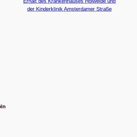
Erhalt des Krankenhauses Holweide und
der Kinderklinik Amsterdamer Straße
öln