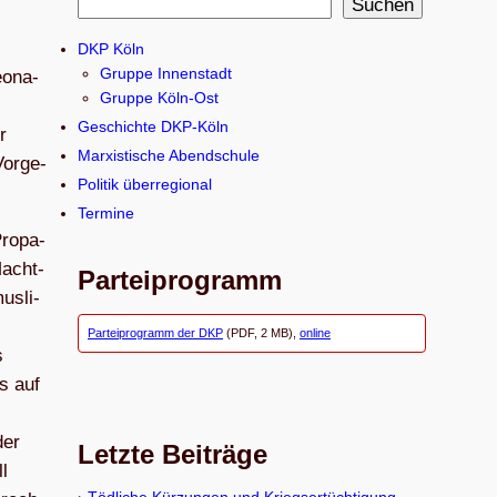
S
Suchen
u
DKP Köln
c
Gruppe Innenstadt
eo­na­
h
Gruppe Köln-Ost
e
Geschichte DKP-Köln
r
n
Marxistische Abendschule
or­ge­
Politik überregional
Termine
ro­pa­
Macht­
Parteiprogramm
s­li­
Parteiprogramm der DKP
(PDF, 2 MB),
online
s
ns auf
der
Letzte Beiträge
ll