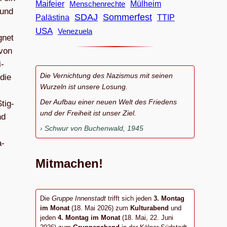
Maifeier
Menschenrechte
Mülheim
 und
SDAJ
Sommerfest
Palästina
TTIP
USA
Venezuela
­net
 von
i­
Die Vernichtung des Nazismus mit seinen
 die
Wurzeln ist unsere Losung.
Der Aufbau einer neuen Welt des Friedens
Stig­
und der Freiheit ist unser Ziel.
nd
Schwur von Buchenwald, 1945
a­
Mitmachen!
Die
Gruppe Innenstadt
trifft sich jeden
3. Montag
im Monat
(18. Mai 2026) zum
Kulturabend
und
jeden
4. Montag im Monat
(18. Mai, 22. Juni