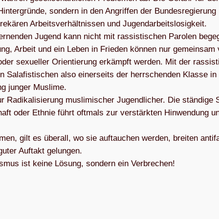
er Hin­ter­gründe, son­dern in den Angrif­fen der Bun­des­re­gie­rung
ä­ren Arbeits­ver­hält­nis­sen und Jugend­ar­beits­lo­sig­keit.
ler­nen­den Jugend kann nicht mit ras­sis­ti­schen Paro­len begeg
dung, Arbeit und ein Leben in Frie­den kön­nen nur gemein­sam
der sexu­el­ler Ori­en­tie­rung erkämpft wer­den. Mit der ras­sis­t
 Sala­fis­ti­schen also einer­seits der herr­schen­den Klasse in
ung jun­ger Mus­lime.
ur Radi­ka­li­sie­rung mus­li­mi­scher Jugend­li­cher. Die stän­dige 
schaft oder Eth­nie führt oft­mals zur ver­stärk­ten Hin­wen­dung u
 gilt es über­all, wo sie auf­tau­chen wer­den, brei­ten anti­f
guter Auf­takt gelun­gen.
is­mus ist keine Lösung, son­dern ein Verbrechen!