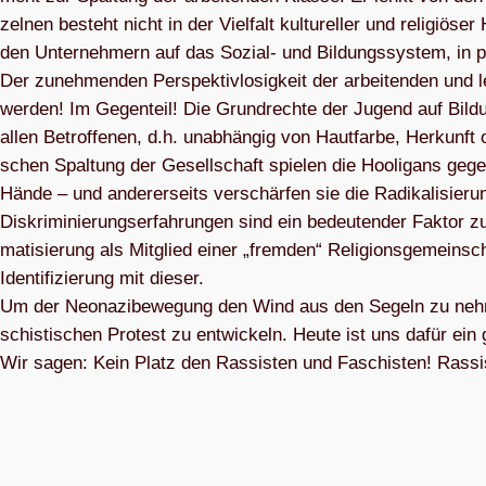
zel­nen besteht nicht in der Viel­falt kul­tu­rel­ler und reli­giö­s
den Unter­neh­mern auf das Sozial- und Bil­dungs­sys­tem, in pre­k
Der zuneh­men­den Per­spek­tiv­lo­sig­keit der arbei­ten­den und 
wer­den! Im Gegen­teil! Die Grund­rechte der Jugend auf Bil­
allen Betrof­fe­nen, d.h. unab­hän­gig von Haut­farbe, Her­kunft o
schen Spal­tung der Gesell­schaft spie­len die Hoo­li­gans gegen
Hände – und ande­rer­seits ver­schär­fen sie die Radi­ka­li­sie­r
Dis­kri­mi­nie­rungs­er­fah­run­gen sind ein bedeu­ten­der Fak­tor z
ma­ti­sie­rung als Mit­glied einer „frem­den“ Reli­gi­ons­ge­mein­
Iden­ti­fi­zie­rung mit die­ser.
Um der Neo­na­zi­be­we­gung den Wind aus den Segeln zu neh­men,
schis­ti­schen Pro­test zu ent­wi­ckeln. Heute ist uns dafür ein 
Wir sagen: Kein Platz den Ras­sis­ten und Faschis­ten! Ras­s