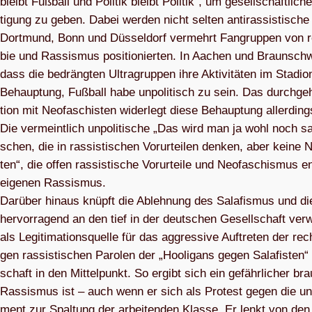
bleibt Fuß­ball und Poli­tik bleibt Poli­tik“, um gesell­schaft­li­
ti­gung zu geben. Dabei wer­den nicht sel­ten anti­ras­sis­ti­sch
Dort­mund, Bonn und Düs­sel­dorf ver­mehrt Fan­grup­pen von re
bie und Ras­sis­mus posi­tio­nier­ten. In Aachen und Braun­sc
dass die bedräng­ten Ultra­grup­pen ihre Akti­vi­tä­ten im Sta­di
Behaup­tung, Fuß­ball habe unpo­li­tisch zu sein. Das durch­ge­h
tion mit Neo­fa­schis­ten wider­legt diese Behaup­tung aller­dings
Die ver­meint­lich unpo­li­ti­sche „Das wird man ja wohl noch sa
schen, die in ras­sis­ti­schen Vor­ur­tei­len den­ken, aber kein
ten“, die offen ras­sis­ti­sche Vor­ur­teile und Neo­fa­schis­mus e
eige­nen Ras­sis­mus.
Dar­über hin­aus knüpft die Ableh­nung des Sala­fis­mus und d
her­vor­ra­gend an den tief in der deut­schen Gesell­schaft ver­w
als Legi­ti­ma­ti­ons­quelle für das aggres­sive Auf­tre­ten der rech­
gen ras­sis­ti­schen Paro­len der „Hoo­li­gans gegen Sala­fis­ten“
schaft in den Mit­tel­punkt. So ergibt sich ein gefähr­li­cher bra
Ras­sis­mus ist – auch wenn er sich als Pro­test gegen die unbe­st
ment zur Spal­tung der arbei­ten­den Klasse. Er lenkt von den 