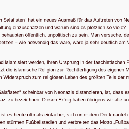
en Sala­fis­ten“ hat ein neues Aus­maß für das Auf­tre­ten von N
al­tung ein­zu­schät­zen und warum sind es plötz­lich so viele?
behaup­ten öffent­lich, unpo­li­tisch zu sein. Man ver­su­che, de
­set­zen – wie not­wen­dig das wäre, wäre ja sehr deut­lich am V
isla­mi­siert wer­den, ihren Ursprung in der faschis­ti­schen P
zt die isla­mi­sche Reli­gion zur Recht­fer­ti­gung des eige­nen 
 Wider­spruch zum reli­giö­sen Leben des größ­ten Teils der mu
­fis­ten“ schein­bar von Neo­na­zis distan­zie­ren, ist, dass e
 Nazi zu bezeich­nen. Die­sen Erfolg haben übri­gens wir alle u
ist es heute oft­mals ein­fa­cher, sich unter dem Deck­man­tel 
p­pen stür­men Fuß­ball­sta­dien und ver­brei­ten das Motto „Fuß­ba