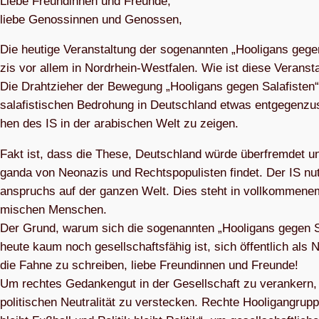
Liebe Freun­din­nen und Freunde,
liebe Genos­sin­nen und Genossen,
Die heu­tige Ver­an­stal­tung der soge­nann­ten „Hoo­li­gans geg
zis vor allem in Nord­rhein-West­fa­len. Wie ist diese Ver­an­st
Die Draht­zie­her der Bewe­gung „Hoo­li­gans gegen Sala­fis­ten“ 
sala­fis­ti­schen Bedro­hung in Deutsch­land etwas ent­ge­gen­zu
hen des IS in der ara­bi­schen Welt zu zeigen.
Fakt ist, dass die These, Deutsch­land würde über­frem­det und 
ganda von Neo­na­zis und Rechts­po­pu­lis­ten fin­det. Der IS nut
an­spruchs auf der gan­zen Welt. Dies steht in voll­kom­me­nem
mi­schen Men­schen.
Der Grund, warum sich die soge­nann­ten „Hoo­li­gans gegen Sala
heute kaum noch gesell­schafts­fä­hig ist, sich öffent­lich als
die Fahne zu schrei­ben, liebe Freun­din­nen und Freunde!
Um rech­tes Gedan­ken­gut in der Gesell­schaft zu ver­an­kern, 
poli­ti­schen Neu­tra­li­tät zu ver­ste­cken. Rechte Hoo­li­g­angru