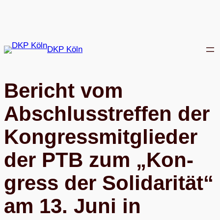
Zum
Inhalt
springen
DKP Köln
Bericht vom
Abschluss­tref­fen der
Kon­gress­mit­glie­der
der PTB zum „Kon­
gress der Soli­da­ri­tät“
am 13. Juni in