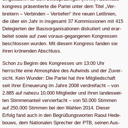
kon­gress prä­sen­tierte die Par­tei unter dem Titel „Ver­
brei­tern – Ver­bin­den – Ver­tie­fen“ ihre neuen Leit­li­nien,
die über ein Jahr in ins­ge­samt 37 Kom­mis­sio­nen mit 415
Dele­gier­ten der Basis­or­ga­ni­sa­tio­nen dis­ku­tiert und erar­
bei­tet sowie auf zwei vor­aus-gegan­ge­nen Kon­gres­sen
beschlos­sen wur­den. Mit die­sem Kon­gress fan­den sie
ihren krö­nen­den Abschluss.
Schon zu Beginn des Kon­gres­ses um 13:00 Uhr
herrschte eine Atmo­sphäre des Auf­winds und der Zuver­
sicht. Kein Wun­der: Die Par­tei hat ihre Mit­glied­schaft
seit ihrer Erneue­rung im Jahre 2008 ver­drei­facht – von
2.885 auf nahezu 10.000 Mit­glie­der und ihren lan­des­wei­
ten Stim­men­an­teil ver­vier­facht – von 50.000 Stim­men
auf 250.000 Stim­men bei den Wah­len 2014. Die­ser
Erfolg fand auch in den Begrü­ßungs­wor­ten Raoul Hede­
bouws, dem Natio­na­len Spre­cher der PTB, sei­nen Aus­