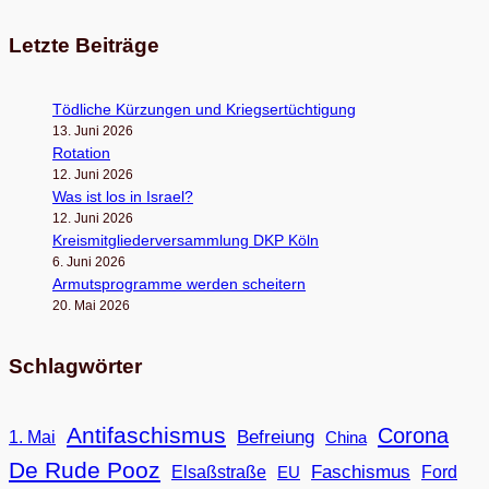
Letzte Beiträge
Töd­li­che Kür­zun­gen und Kriegsertüchtigung
13. Juni 2026
Rota­tion
12. Juni 2026
Was ist los in Israel?
12. Juni 2026
Kreis­mit­glie­der­ver­samm­lung DKP Köln
6. Juni 2026
Armuts­pro­gramme wer­den scheitern
20. Mai 2026
Schlagwörter
Antifaschismus
Corona
Befreiung
1. Mai
China
De Rude Pooz
Faschismus
Elsaßstraße
EU
Ford