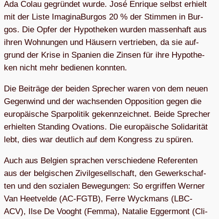
Ada Colau gegrün­det wurde. José Enri­que selbst erhielt
mit der Liste Ima­gi­n­a­Bur­gos 20 % der Stim­men in Bur­
gos. Die Opfer der Hypo­the­ken wur­den mas­sen­haft aus
ihren Woh­nun­gen und Häu­sern ver­trie­ben, da sie auf­
grund der Krise in Spa­nien die Zin­sen für ihre Hypo­the­
ken nicht mehr bedie­nen konnten.
Die Bei­träge der bei­den Spre­cher waren von dem neuen
Gegen­wind und der wach­sen­den Oppo­si­tion gegen die
euro­päi­sche Spar­po­li­tik gekenn­zeich­net. Beide Spre­cher
erhiel­ten Stan­ding Ova­tions. Die euro­päi­sche Soli­da­ri­tät
lebt, dies war deut­lich auf dem Kon­gress zu spüren.
Auch aus Bel­gien spra­chen ver­schie­dene Refe­ren­ten
aus der bel­gi­schen Zivil­ge­sell­schaft, den Gewerk­schaf­
ten und den sozia­len Bewe­gun­gen: So ergrif­fen Wer­ner
Van Heet­velde (AC-FGTB), Ferre Wyck­mans (LBC-
ACV), Ilse De Vooght (Femma), Nata­lie Egger­mont (Cli­