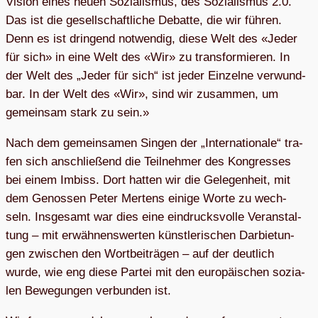
Vision eines neuen Sozia­lis­mus, des Sozia­lis­mus 2.0.
Das ist die gesell­schaft­li­che Debatte, die wir füh­ren.
Denn es ist drin­gend not­wen­dig, diese Welt des «Jeder
für sich» in eine Welt des «Wir» zu trans­for­mie­ren. In
der Welt des „Jeder für sich“ ist jeder Ein­zelne ver­wund­
bar. In der Welt des «Wir», sind wir zusam­men, um
gemein­sam stark zu sein.»
Nach dem gemein­sa­men Sin­gen der „Inter­na­tio­nale“ tra­
fen sich anschlie­ßend die Teil­neh­mer des Kon­gres­ses
bei einem Imbiss. Dort hat­ten wir die Gele­gen­heit, mit
dem Genos­sen Peter Mer­tens einige Worte zu wech­
seln. Ins­ge­samt war dies eine ein­drucks­volle Ver­an­stal­
tung – mit erwäh­nens­wer­ten künst­le­ri­schen Dar­bie­tun­
gen zwi­schen den Wort­bei­trä­gen – auf der deut­lich
wurde, wie eng diese Par­tei mit den euro­päi­schen sozia­
len Bewe­gun­gen ver­bun­den ist.