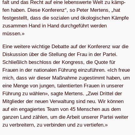
falt und das Recht auf eine lebens­werte Welt zu kämp­
fen haben. Diese Kon­fe­renz“, so Peter Mer­tens, „hat
fest­ge­stellt, dass die sozia­len und öko­lo­gi­schen Kämpfe
zusam­men Hand in Hand durch­ge­führt wer­den
müssen.»
Eine wei­tere wich­tige Debatte auf der Kon­fe­renz war die
Dis­kus­sion über die Stel­lung der Frau in der Par­tei.
Schließ­lich beschloss der Kon­gress, die Quote für
Frauen in der natio­na­len Füh­rung ein­zu­füh­ren. «Ich freue
mich, dass wir die­ser Maß­nahme zuge­stimmt haben, um
eine Menge von jun­gen, talen­tier­ten Frauen in unse­rer
Füh­rung zu wäh­len», sagte Mer­tens. „Zwei Drit­tel der
Mit­glie­der der neuen Ver­wal­tung sind neu. Wir kön­nen
auf ein enga­gier­tes Team von 45 Men­schen aus dem
gan­zen Land zäh­len, um die Arbeit unse­rer Par­tei wei­ter
zu ver­brei­tern, zu ver­bin­den und zu vertiefen.»