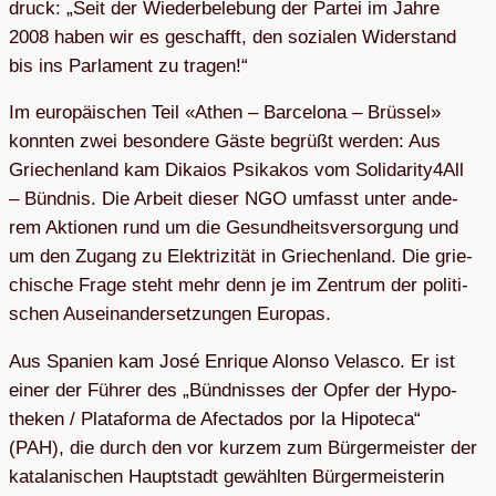
druck: „Seit der Wie­der­be­le­bung der Par­tei im Jahre
2008 haben wir es geschafft, den sozia­len Wider­stand
bis ins Par­la­ment zu tragen!“
Im euro­päi­schen Teil «Athen – Bar­ce­lona – Brüs­sel»
konn­ten zwei beson­dere Gäste begrüßt wer­den: Aus
Grie­chen­land kam Dikaios Psik­a­kos vom Solidarity4All
– Bünd­nis. Die Arbeit die­ser NGO umfasst unter ande­
rem Aktio­nen rund um die Gesund­heits­ver­sor­gung und
um den Zugang zu Elek­tri­zi­tät in Grie­chen­land. Die grie­
chi­sche Frage steht mehr denn je im Zen­trum der poli­ti­
schen Aus­ein­an­der­set­zun­gen Europas.
Aus Spa­nien kam José Enri­que Alonso Velasco. Er ist
einer der Füh­rer des „Bünd­nis­ses der Opfer der Hypo­
the­ken / Pla­ta­forma de Afec­ta­dos por la Hip­oteca“
(PAH), die durch den vor kur­zem zum Bür­ger­meis­ter der
kata­la­ni­schen Haupt­stadt gewähl­ten Bür­ger­meis­te­rin