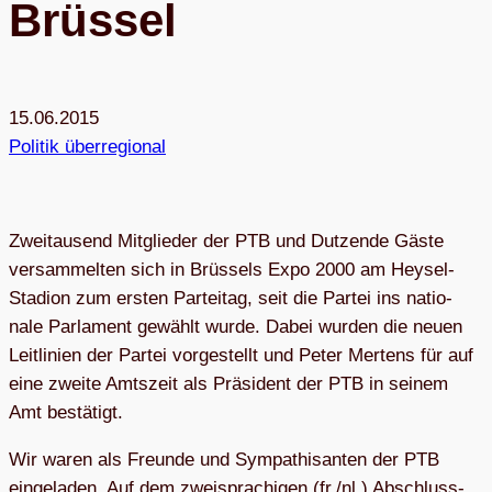
Brüssel
15.06.2015
Politik überregional
Zwei­tau­send Mit­glie­der der PTB und Dut­zende Gäste
ver­sam­mel­ten sich in Brüs­sels Expo 2000 am Heysel-
Sta­dion zum ers­ten Par­tei­tag, seit die Par­tei ins natio­
nale Par­la­ment gewählt wurde. Dabei wur­den die neuen
Leit­li­nien der Par­tei vor­ge­stellt und Peter Mer­tens für auf
eine zweite Amts­zeit als Prä­si­dent der PTB in sei­nem
Amt bestätigt.
Wir waren als Freunde und Sym­pa­thi­san­ten der PTB
ein­ge­la­den. Auf dem zwei­spra­chi­gen (fr./nl.) Abschluss­