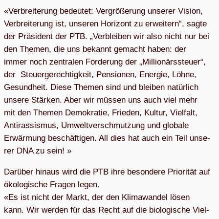
«Ver­brei­te­rung bedeu­tet: Ver­grö­ße­rung unse­rer Vision,
Ver­brei­te­rung ist, unse­ren Hori­zont zu erwei­tern“, sagte
der Prä­si­dent der PTB. „Ver­blei­ben wir also nicht nur bei
den The­men, die uns bekannt gemacht haben: der
immer noch zen­tra­len For­de­rung der „Mil­lio­närs­steuer“,
der Steu­er­ge­rech­tig­keit, Pen­sio­nen, Ener­gie, Löhne,
Gesund­heit. Diese The­men sind und blei­ben natür­lich
unsere Stär­ken. Aber wir müs­sen uns auch viel mehr
mit den The­men Demo­kra­tie, Frie­den, Kul­tur, Viel­falt,
Anti­ras­sis­mus, Umwelt­ver­schmut­zung und glo­bale
Erwär­mung beschäf­ti­gen. All dies hat auch ein Teil unse­
rer DNA zu sein! »
Dar­über hin­aus wird die PTB ihre beson­dere Prio­ri­tät auf
öko­lo­gi­sche Fra­gen legen.
«Es ist nicht der Markt, der den Kli­ma­wan­del lösen
kann. Wir wer­den für das Recht auf die bio­lo­gi­sche Viel­