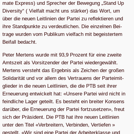
mate Express) und Spre­cher der Bewe­gung „Stand Up
Diver­sity“ ( Viel­falt macht uns stär­ker) das Wort, um
über die neuen Leit­li­nien der Par­tei zu reflek­tie­ren und
ihre Stand­punkte zu ver­deut­li­chen. Die ein­zel­nen Bei­
trage wur­den vom Publi­kum viel­fach mit begeis­ter­tem
Bei­fall bedacht.
Peter Mer­tens wurde mit 93,9 Pro­zent für eine zweite
Amts­zeit als Vor­sit­zen­der der Par­tei wie­der­ge­wählt.
Mer­tens ver­steht das Ergeb­nis als Zei­chen der gro­ßen
Soli­da­ri­tät und vor allem des Ver­trau­ens der Par­tei­mit­
glie­der in die neuen Leit­li­nien, die die PTB seit ihrer
Erneue­rung ent­wi­ckelt hat: «Unsere Par­tei wird nicht in
feind­li­che Lager geteilt. Es besteht ein brei­ter Kon­sens
dar­über, die Erneue­rung der Par­tei fort­zu­set­zen», freut
sich der Prä­si­dent. Die PTB hat ihre neuen Leit­li­nien
unter den Titel «Ver­brei­tern, Ver­bin­den, Ver­tie­fen »
gestellt. «Wir sind eine Par­tei der Arbei­ter­klasse und