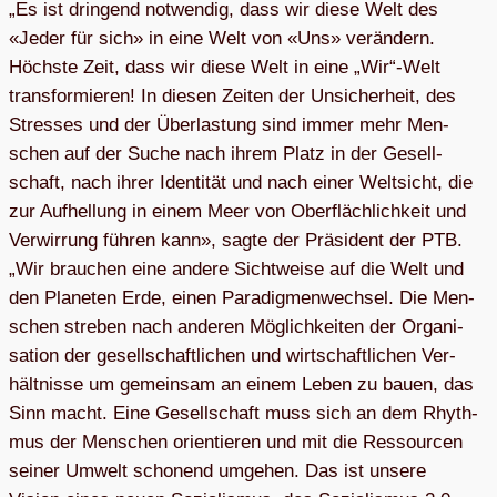
„Es ist drin­gend not­wen­dig, dass wir diese Welt des
«Jeder für sich» in eine Welt von «Uns» ver­än­dern.
Höchste Zeit, dass wir diese Welt in eine „Wir“-Welt
trans­for­mie­ren! In die­sen Zei­ten der Unsi­cher­heit, des
Stres­ses und der Über­las­tung sind immer mehr Men­
schen auf der Suche nach ihrem Platz in der Gesell­
schaft, nach ihrer Iden­ti­tät und nach einer Welt­sicht, die
zur Auf­hel­lung in einem Meer von Ober­fläch­lich­keit und
Ver­wir­rung füh­ren kann», sagte der Prä­si­dent der PTB.
„Wir brau­chen eine andere Sicht­weise auf die Welt und
den Pla­ne­ten Erde, einen Para­dig­men­wech­sel. Die Men­
schen stre­ben nach ande­ren Mög­lich­kei­ten der Orga­ni­
sa­tion der gesell­schaft­li­chen und wirt­schaft­li­chen Ver­
hält­nisse um gemein­sam an einem Leben zu bauen, das
Sinn macht. Eine Gesell­schaft muss sich an dem Rhyth­
mus der Men­schen ori­en­tie­ren und mit die Res­sour­cen
sei­ner Umwelt scho­nend umge­hen. Das ist unsere