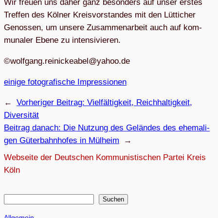
Wir freuen uns daher ganz beson­ders auf unser ers­tes
Tref­fen des Köl­ner Kreis­vor­stan­des mit den Lüt­ti­cher
Genos­sen, um unsere Zusam­men­ar­beit auch auf kom­
mu­na­ler Ebene zu intensivieren.
©
gflow
r.gna
cinie
ebaek
hay@l
ed.oo
einige foto­gra­fi­sche Impressionen
←
Vorheriger Beitrag:
Viel­fäl­tig­keit, Reich­hal­tig­keit,
Diversität
Beitrag danach:
Die Nut­zung des Gelän­des des ehe­ma­li­
gen Güter­bahn­ho­fes in Mülheim
→
Webseite der Deutschen Kommunistischen Partei Kreis
Köln
S
Suchen
u
Allgemein