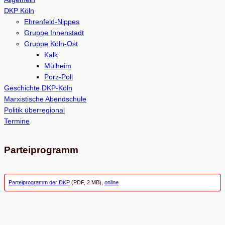
c
DKP Köln
h
Ehrenfeld-Nippes
e
Gruppe Innenstadt
Gruppe Köln-Ost
n
Kalk
Mülheim
Porz-Poll
Geschichte DKP-Köln
Marxistische Abendschule
Politik überregional
Termine
Parteiprogramm
Parteiprogramm der DKP
(PDF, 2 MB),
online