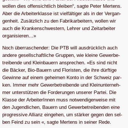
wol­len dies offen­sicht­lich blei­ben“, sagte Peter Mer­tens.
Aber die Arbei­ter­klasse ist viel­fäl­ti­ger als in der Ver­gan­
gen­heit. Zusätz­lich zu den Fabrik­ar­bei­tern, wol­len wir
auch die Kran­ken­schwes­tern, Leh­rer und Zeit­ar­bei­ter
organisieren…»
Noch über­ra­schen­der: Die PTB will aus­drück­lich auch
andere gesell­schaft­li­che Grup­pen, wie kleine Gewer­be­
trei­bende und Klein­bau­ern anspre­chen. «Es sind nicht
die Bäcker, Bio-Bau­ern und Flo­ris­ten, die ihre dürf­tige
Gewinne auf einem gehei­men Konto in der Schweiz par­
ken. Immer mehr Gewer­be­trei­bende und Klein­un­ter­neh­
mer unter­stüt­zen die For­de­run­gen unse­rer Par­tei. Die
Klasse der Arbei­te­rIn­nen muss not­wen­di­ger­weise mit
den Jugend­li­chen, Bau­ern und Gewer­be­trei­ben­den eine
pro­gres­sive Alli­anz ein­ge­hen, um stär­ker gegen den sel­
ben Feind zu sein «, sagte Mer­tens in sei­ner Rede.