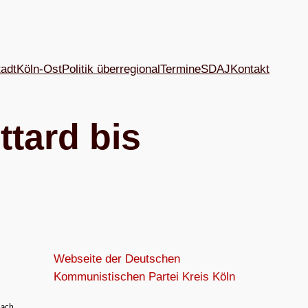
tadt
Köln-Ost
Politik überregional
Termine
SDAJ
Kon­takt
t­tard bis
Webseite der Deutschen
Kommunistischen Partei Kreis Köln
 nach.