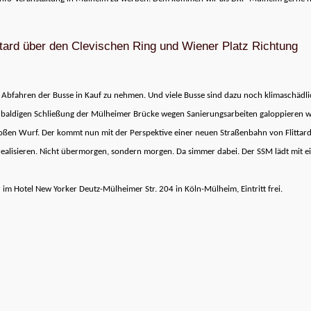
­tard über den Cle­vi­schen Ring und Wie­ner Platz Rich­tung
d Abfah­ren der Busse in Kauf zu neh­men. Und viele Busse sind dazu noch kli­ma­schäd­li
di­gen Schlie­ßung der Mül­hei­mer Brü­cke wegen Sanie­rungs­ar­bei­ten galop­pie­ren 
o­ßen Wurf. Der kommt nun mit der Per­spek­tive einer neuen Stra­ßen­bahn von Flit­tar
­li­sie­ren. Nicht über­mor­gen, son­dern mor­gen. Da sim­mer dabei. Der SSM lädt mit e
im Hotel New Yor­ker Deutz-Mül­hei­mer Str. 204 in Köln-Mül­heim, Ein­tritt frei.