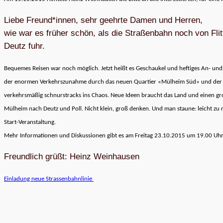
Liebe Freund*innen, sehr geehrte Damen und Her­ren,
wie war es frü­her schön, als die Stra­ßen­bahn noch von Flit
Deutz fuhr.
Beque­mes Rei­sen war noch mög­lich. Jetzt heißt es Geschau­kel und hef­ti­ges An- un
der enor­men Ver­kehrs­zu­nahme durch das neuen Quar­tier «Mül­heim Süd» und der bal­
ver­kehrs­mä­ßig schnur­stracks ins Chaos. Neue Ideen braucht das Land und einen gr
Mül­heim nach Deutz und Poll. Nicht klein, groß den­ken. Und man staune: leicht zu rea
Start-Ver­an­stal­tung.
Mehr Infor­ma­tio­nen und Dis­kus­sio­nen gibt es am Frei­tag 23.10.2015 um 19.00 Uhr 
Freund­lich grüßt: Heinz Weinhausen
Ein­la­dung neue Strassenbahnlinie