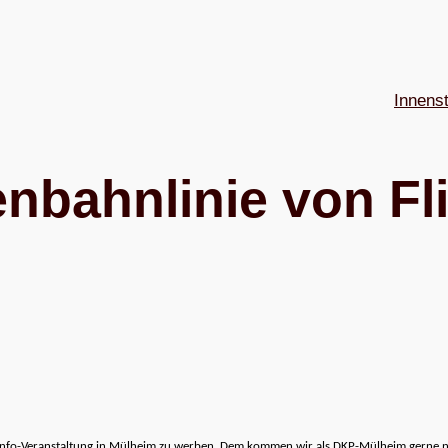
Innens
­bahn­li­nie von Fli
ne Info-Ver­an­stal­tung in Mül­heim zu wer­ben. Dem kom­men wir als DKP-Mül­heim gerne