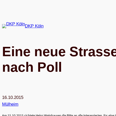
Zum
Inhalt
springen
DKP Köln
Eine neue Stras­sen
nach Poll
16.10.2015
Mülheim
Am 15.10.2015 rich­tete Heinz Wein­hau­sen die Bitte an alle Inter­es­sier­ten, für ei