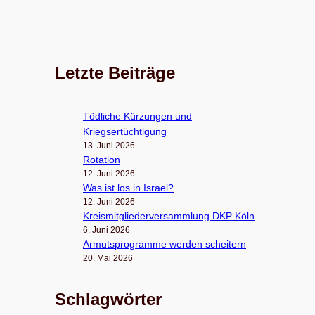
Letzte Beiträge
Töd­li­che Kür­zun­gen und
Kriegsertüchtigung
13. Juni 2026
Rota­tion
12. Juni 2026
Was ist los in Israel?
12. Juni 2026
Kreis­mit­glie­der­ver­samm­lung DKP Köln
6. Juni 2026
Armuts­pro­gramme wer­den scheitern
20. Mai 2026
Schlagwörter