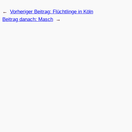
←
Vorheriger Beitrag:
Flücht­linge in Köln
Beitrag danach:
Masch
→