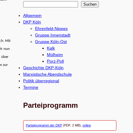
S
Suchen
u
Allgemein
c
DKP Köln
h
Ehrenfeld-Nippes
e
Gruppe Innenstadt
ch. Mit
Gruppe Köln-Ost
n
Kalk
wir nun
Mülheim
d über
Porz-Poll
in zur
Geschichte DKP-Köln
Marxistische Abendschule
Politik überregional
Termine
Parteiprogramm
Parteiprogramm der DKP
(PDF, 2 MB),
online