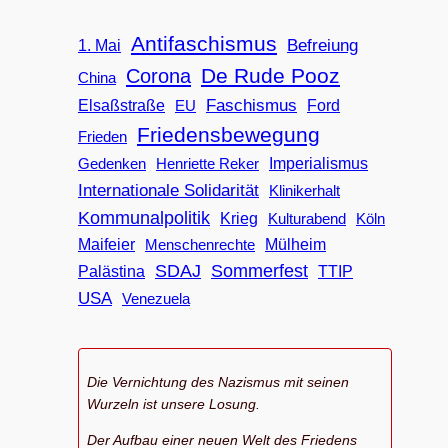
Antifaschismus
Befreiung
1. Mai
De Rude Pooz
Corona
China
Faschismus
Elsaßstraße
EU
Ford
Friedensbewegung
Frieden
Imperialismus
Gedenken
Henriette Reker
Internationale Solidarität
Klinikerhalt
Kommunalpolitik
Krieg
Köln
Kulturabend
Maifeier
Menschenrechte
Mülheim
SDAJ
Sommerfest
Palästina
TTIP
USA
Venezuela
Die Vernichtung des Nazismus mit seinen
Wurzeln ist unsere Losung.
Der Aufbau einer neuen Welt des Friedens