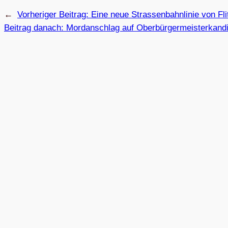
←
Vorheriger Beitrag:
Eine neue Stras­sen­bahn­li­nie von Fli
Beitrag danach:
Mord­an­schlag auf Oberbürgermeisterkandi