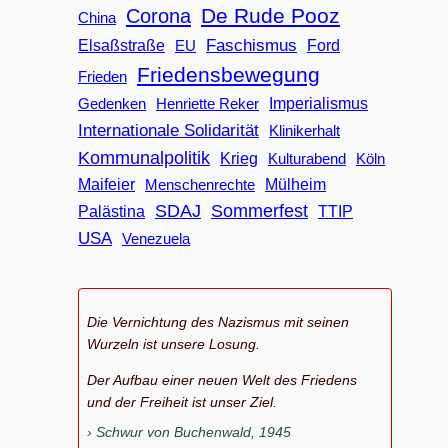
De Rude Pooz
Corona
China
Faschismus
Elsaßstraße
EU
Ford
Friedensbewegung
Frieden
Imperialismus
Gedenken
Henriette Reker
Internationale Solidarität
Klinikerhalt
Kommunalpolitik
Krieg
Köln
Kulturabend
Maifeier
Menschenrechte
Mülheim
SDAJ
Sommerfest
Palästina
TTIP
USA
Venezuela
Die Vernichtung des Nazismus mit seinen
Wurzeln ist unsere Losung.
Der Aufbau einer neuen Welt des Friedens
und der Freiheit ist unser Ziel.
Schwur von Buchenwald, 1945