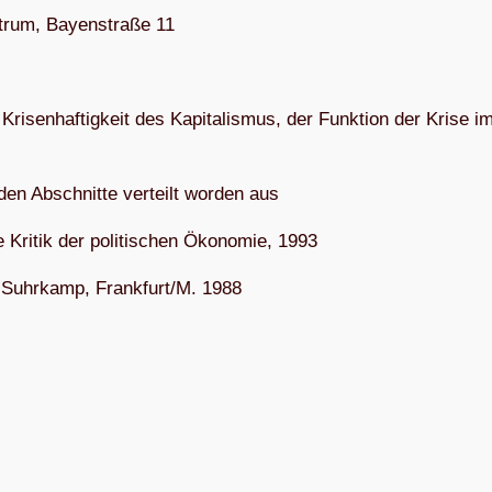
­trum, Bay­en­straße 11
i­sen­haf­tig­keit des Kapi­ta­lis­mus, der Funk­tion der Krise i
­den Abschnitte ver­teilt wor­den aus
Kri­tik der poli­ti­schen Öko­no­mie, 1993
g, Suhr­kamp, Frankfurt/M. 1988