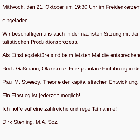
Mitt­woch, den 21. Okto­ber um 19:30 Uhr im Frei­den­ker­zen
ein­ge­la­den.
Wir beschäf­ti­gen uns auch in der nächs­ten Sit­zung mit der Kr
ta­lis­ti­schen Produktionsprozess.
Als Ein­stiegs­lek­türe sind beim letz­ten Mal die ent­spre­chen
Bodo Gaß­mann, Öko­no­mie: Eine popu­läre Ein­füh­rung in die 
Paul M. Sweezy, Theo­rie der kapi­ta­lis­ti­schen Ent­wick­lun
Ein Ein­stieg ist jeder­zeit möglich!
Ich hoffe auf eine zahl­rei­che und rege Teilnahme!
Dirk Steh­ling, M.A. Soz.