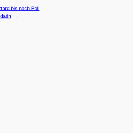
t­tard bis nach Poll
datin
→