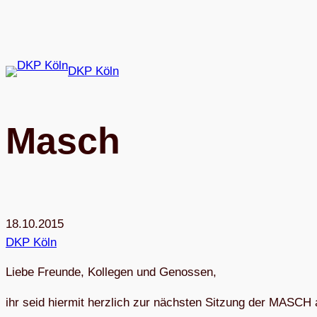
Zum
Inhalt
springen
DKP Köln
Masch
18.10.2015
DKP Köln
Liebe Freunde, Kol­le­gen und Genossen,
ihr seid hier­mit herz­lich zur nächs­ten Sit­zung der MASCH