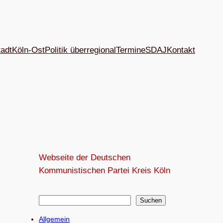
tadt
Köln-Ost
Politik überregional
Termine
SDAJ
Kon­takt
Webseite der Deutschen
Kommunistischen Partei Kreis Köln
S
Suchen
u
Allgemein