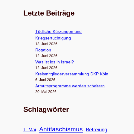
Letzte Beiträge
Töd­li­che Kür­zun­gen und
Kriegsertüchtigung
13. Juni 2026
Rota­tion
12. Juni 2026
Was ist los in Israel?
12. Juni 2026
Kreis­mit­glie­der­ver­samm­lung DKP Köln
6. Juni 2026
Armuts­pro­gramme wer­den scheitern
20. Mai 2026
Schlagwörter
Antifaschismus
Befreiung
1. Mai