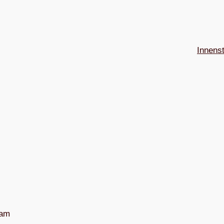
Innens
 am