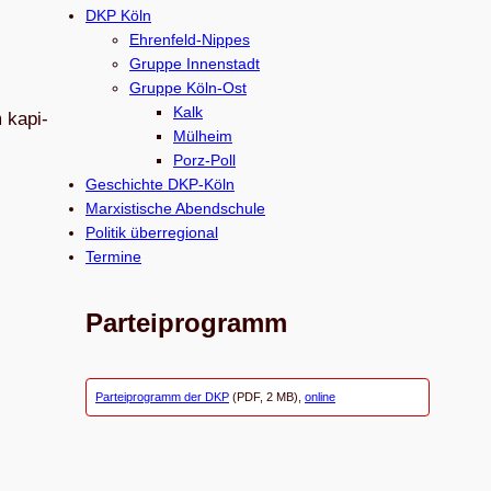
c
DKP Köln
h
Ehrenfeld-Nippes
e
Gruppe Innenstadt
Gruppe Köln-Ost
n
Kalk
m kapi­
Mülheim
Porz-Poll
Geschichte DKP-Köln
Marxistische Abendschule
Politik überregional
Termine
Parteiprogramm
Parteiprogramm der DKP
(PDF, 2 MB),
online