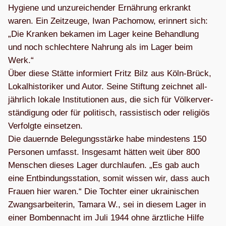
Hygiene und unzu­rei­chen­der Ernäh­rung erkrankt
waren. Ein Zeit­zeuge, Iwan Pacho­mow, erin­nert sich:
„Die Kran­ken beka­men im Lager keine Behand­lung
und noch schlech­tere Nah­rung als im Lager beim
Werk.“
Über diese Stätte infor­miert Fritz Bilz aus Köln-Brück,
Lokal­his­to­ri­ker und Autor. Seine Stif­tung zeich­net all­
jähr­lich lokale Insti­tu­tio­nen aus, die sich für Völ­ker­ver­
stän­di­gung oder für poli­tisch, ras­sis­tisch oder reli­giös
Ver­folgte ein­set­zen.
Die dau­ernde Bele­gungs­stärke habe min­des­tens 150
Per­so­nen umfasst. Ins­ge­samt hät­ten weit über 800
Men­schen die­ses Lager durch­lau­fen. „Es gab auch
eine Ent­bin­dungs­sta­tion, somit wis­sen wir, dass auch
Frauen hier waren.“ Die Toch­ter einer ukrai­ni­schen
Zwangs­ar­bei­te­rin, Tamara W., sei in die­sem Lager in
einer Bom­ben­nacht im Juli 1944 ohne ärzt­li­che Hilfe