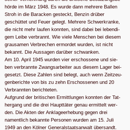
hörde im März 1948. Es wurde dann meh­rere Bal­len
Stroh in die Bara­cken gesteckt, Ben­zin drü­ber
geschüt­tet und Feuer gelegt. Meh­rere Schwer­kranke,
die nicht mehr lau­fen konn­ten, sind dabei bei leben­di­
gem Leibe ver­brannt. Wie viele Men­schen bei die­sem
grau­sa­men Ver­bre­chen ermor­det wur­den, ist nicht
bekannt. Die Aus­sa­gen dar­über schwan­ken.
Am 10. April 1945 wur­den vier erschos­sene und sie­
ben ver­brannte Zwangs­ar­bei­ter aus die­sem Lager bei­
gesetzt. Diese Zah­len sind belegt, auch wenn Zeit­zeu­
gen­be­richte von bis zu zehn Erschos­se­nen und 20
Ver­brann­ten berich­te­ten.
Auf­grund der bri­ti­schen Ermitt­lun­gen konn­ten der Tat­
her­gang und die drei Haupt­tä­ter genau ermit­telt wer­
den. Die Akten der Ankla­ge­er­he­bung gegen drei
nament­lich bekannte Per­so­nen wur­den am 15. Juli
1949 an den Köl­ner Gene­ral­staats­an­walt über­sandt.