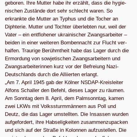
gebo­ren. Ihre Mut­ter habe ihr erzählt, dass die hygie­
ni­schen Zustände dort sehr schlecht waren. So
erkrankte die Mut­ter an Typhus und die Tocher an
Diph­te­rie. Mut­ter und Toch­ter über­leb­ten nur, weil der
Vater – ein ent­flo­he­ner ukrai­ni­scher Zwangs­ar­bei­ter –
bei­den in einer wei­te­ren Bom­ben­nacht zur Flucht ver­
hal­fen. Trau­rige Berühmt­heit habe das Lager durch die
Ermor­dung von sowje­ti­schen Zwangs­ar­bei­tern und
Zwangs­ar­bei­te­rin­nen kurz vor der Befrei­ung Nazi-
Deutsch­lands durch die Alli­ier­ten erlangt.
„Am 7. April 1945 gab der Köl­ner NSDAP-Kreis­lei­ter
Alfons Schal­ler den Befehl, die­ses Lager zu räu­men.
Am Sonn­tag dem 8. April, dem Palm­sonn­tag, kamen
zwei LKWs mit Volks­sturm­män­nern aus Poll und
Deutz, die das Lager umstell­ten. Die Insas­sen wur­den
auf­ge­for­dert, ihre Hab­se­lig­kei­ten zusam­men­zu­pa­cken
und sich auf der Straße in Kolon­nen auf­zu­stel­len. Die