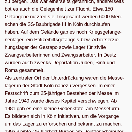
zu ber­gen. Das war einer­seits gefähr­lich, ande­rer­seits
bot es auch die Gele­gen­heit zur Flucht. Etwa 150
Gefan­gene nutz­ten sie. Ins­ge­samt wer­den 6000 Men­
schen die SS-Bau­bri­gade III in Köln durch­lau­fen
haben. Auf dem Gelände gab es noch Kriegs­ge­fan­ge­
nen­la­ger, ein Poli­zei­hilfs­ge­fäng­nis bzw. Arbeits­er­zie­
hungs­la­ger der Gestapo sowie Lager für zivile
Zwangs­ar­bei­te­rin­nen und Zwangs­ar­bei­ter. In Deutz
wur­den auch zwecks Depor­ta­tion Juden, Sinti und
Roma gesam­melt.
Als zen­tra­ler Ort der Unter­drü­ckung waren die Mes­se­
la­ger in der Stadt Köln nahezu ver­ges­sen. In einer
Fest­schrift zum 25-jäh­ri­gen Bestehen der Messe im
Jahre 1949 wurde die­ses Kapi­tel ver­schwie­gen. Ab
1981 gab es eine kleine Gedenk­ta­fel am Mes­se­turm.
Es bil­de­ten sich in Köln Initia­ti­ven, um die Vor­gänge
um das Lager zu erfor­schen und bekannt zu machen.
1993 weihte OB Nor­bert Bur­ger am Deut­zer Rhein­ufer