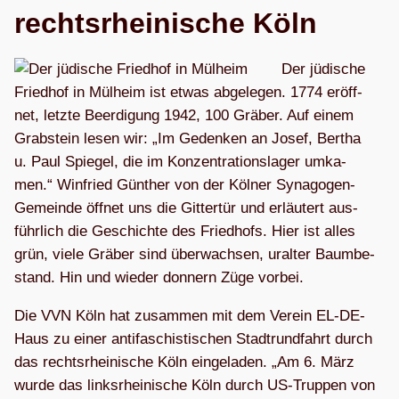
rechts­rhei­ni­sche Köln
Der jüdi­sche
Fried­hof in Mül­heim ist etwas abge­le­gen. 1774 eröff­
net, letzte Beer­di­gung 1942, 100 Grä­ber. Auf einem
Grab­stein lesen wir: „Im Geden­ken an Josef, Ber­tha
u. Paul Spie­gel, die im Kon­zen­tra­ti­ons­la­ger umka­
men.“ Win­fried Gün­ther von der Köl­ner Syn­ago­gen-
Gemeinde öff­net uns die Git­ter­tür und erläu­tert aus­
führ­lich die Geschichte des Fried­hofs. Hier ist alles
grün, viele Grä­ber sind über­wach­sen, uralter Baum­be­
stand. Hin und wie­der don­nern Züge vorbei.
Die VVN Köln hat zusam­men mit dem Ver­ein EL-DE-
Haus zu einer anti­fa­schis­ti­schen Stadt­rund­fahrt durch
das rechts­rhei­ni­sche Köln ein­ge­la­den. „Am 6. März
wurde das links­rhei­ni­sche Köln durch US-Trup­pen von