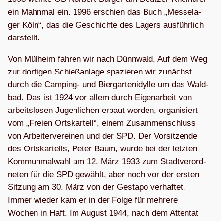
ein Mahn­mal ein. 1996 erschien das Buch „Mes­se­la­
ger Köln“, das die Geschichte des Lagers aus­führ­lich
darstellt.
Von Mül­heim fah­ren wir nach Dünn­wald. Auf dem Weg
zur dor­ti­gen Schieß­an­lage spa­zie­ren wir zunächst
durch die Cam­ping- und Bier­gar­ten­idylle um das Wald­
bad. Das ist 1924 vor allem durch Eigen­ar­beit von
arbeits­lo­sen Jugenli­chen erbaut wor­den, orga­ni­siert
vom „Freien Orts­kar­tell“, einem Zusam­men­schluss
von Arbei­ter­ver­ei­nen und der SPD. Der Vor­sit­zende
des Orts­kar­tells, Peter Baum, wurde bei der letz­ten
Kom­mun­mal­wahl am 12. März 1933 zum Stadt­ver­ord­
ne­ten für die SPD gewählt, aber noch vor der ers­ten
Sit­zung am 30. März von der Gestapo ver­haf­tet.
Immer wie­der kam er in der Folge für meh­rere
Wochen in Haft. Im August 1944, nach dem Atten­tat