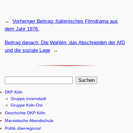
←
Vorheriger Beitrag:
Ita­lie­ni­sches Film­drama aus
dem Jahr 1976.
Beitrag danach:
Die Wah­len, das Abschnei­den der AfD
und die soziale Lage
→
S
Suchen
u
DKP Köln
c
Gruppe Innenstadt
h
Gruppe Köln-Ost
e
Geschichte DKP-Köln
n
Marxistische Abendschule
Politik überregional