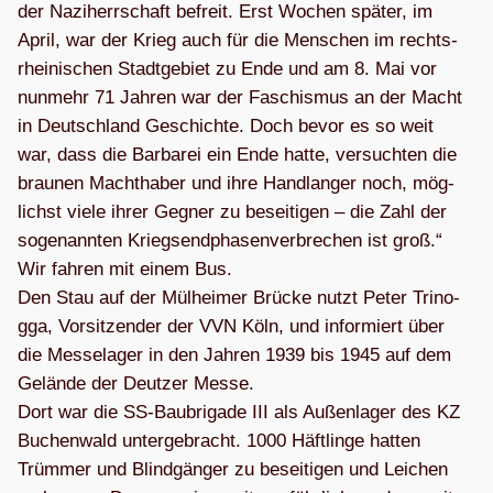
der Nazi­herr­schaft befreit. Erst Wochen spä­ter, im
April, war der Krieg auch für die Men­schen im rechts­
rhei­ni­schen Stadt­ge­biet zu Ende und am 8. Mai vor
nun­mehr 71 Jah­ren war der Faschis­mus an der Macht
in Deutsch­land Geschichte. Doch bevor es so weit
war, dass die Bar­ba­rei ein Ende hatte, ver­such­ten die
brau­nen Macht­ha­ber und ihre Hand­lan­ger noch, mög­
lichst viele ihrer Geg­ner zu besei­ti­gen – die Zahl der
soge­nann­ten Kriegs­end­pha­sen­ver­bre­chen ist groß.“
Wir fah­ren mit einem Bus.
Den Stau auf der Mül­hei­mer Brü­cke nutzt Peter Tri­no­
gga, Vor­sit­zen­der der VVN Köln, und infor­miert über
die Mes­se­la­ger in den Jah­ren 1939 bis 1945 auf dem
Gelände der Deut­zer Messe.
Dort war die SS-Bau­bri­gade III als Außen­la­ger des KZ
Buchen­wald unter­ge­bracht. 1000 Häft­linge hat­ten
Trüm­mer und Blind­gän­ger zu besei­ti­gen und Lei­chen