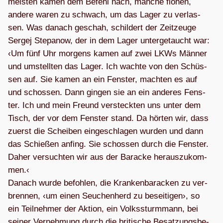
meis­ten kamen dem Befehl nach, man­che flo­hen,
andere waren zu schwach, um das Lager zu ver­las­
sen. Was danach geschah, schil­dert der Zeit­zeuge
Ser­gej Ste­panow, der in dem Lager unter­ge­taucht war:
‹Um fünf Uhr mor­gens kamen auf zwei LKWs Män­ner
und umstell­ten das Lager. Ich wachte von den Schüs­
sen auf. Sie kamen an ein Fens­ter, mach­ten es auf
und schos­sen. Dann gin­gen sie an ein ande­res Fens­
ter. Ich und mein Freund ver­steck­ten uns unter dem
Tisch, der vor dem Fens­ter stand. Da hör­ten wir, dass
zuerst die Schei­ben ein­ge­schla­gen wur­den und dann
das Schie­ßen anfing. Sie schos­sen durch die Fens­ter.
Daher ver­such­ten wir aus der Bara­cke her­aus­zu­kom­
men.‹
Danach wurde befoh­len, die Kran­ken­ba­ra­cken zu ver­
bren­nen, ‹um einen Seu­chen­herd zu besei­ti­gen›, so
ein Teil­neh­mer der Aktion, ein Volks­sturm­mann, bei
sei­ner Ver­neh­mung durch die bri­ti­sche Besat­zungs­be­