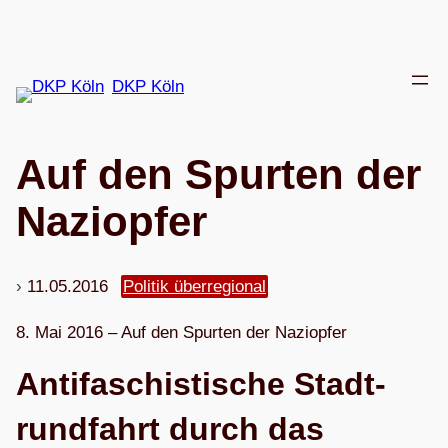
Zum
Inhalt
springen
DKP Köln
Auf den Spur­ten der
Naziopfer
11.05.2016
Politik überregional
8. Mai 2016 – Auf den Spur­ten der Naziopfer
Anti­fa­schis­ti­sche Stadt­
rund­fahrt durch das