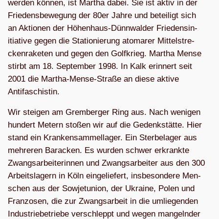
wer­den kön­nen, ist Mar­tha dabei. Sie ist aktiv in der
Frie­dens­be­we­gung der 80er Jahre und betei­ligt sich
an Aktio­nen der Höhen­haus-Dünn­wal­der Frie­dens­in­
itia­tive gegen die Sta­tio­nie­rung ato­ma­rer Mit­tel­stre­
cken­ra­ke­ten und gegen den Golf­krieg. Mar­tha Mense
stirbt am 18. Sep­tem­ber 1998. In Kalk erin­nert seit
2001 die Mar­tha-Mense-Straße an diese aktive
Antifaschistin.
Wir stei­gen am Grem­ber­ger Ring aus. Nach weni­gen
hun­dert Metern sto­ßen wir auf die Gedenk­stätte. Hier
stand ein Kran­ken­sam­mel­la­ger. Ein Ster­be­la­ger aus
meh­re­ren Bara­cken. Es wur­den schwer erkrankte
Zwangs­ar­bei­te­rin­nen und Zwangs­ar­bei­ter aus den 300
Arbeits­la­gern in Köln ein­ge­lie­fert, ins­be­son­dere Men­
schen aus der Sowjet­union, der Ukraine, Polen und
Fran­zo­sen, die zur Zwangs­ar­beit in die umlie­gen­den
Indus­trie­be­triebe ver­schleppt und wegen man­geln­der