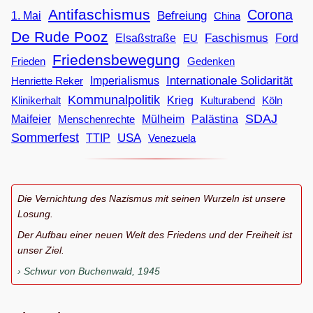
Antifaschismus
Corona
Befreiung
1. Mai
China
De Rude Pooz
Faschismus
Elsaßstraße
EU
Ford
Friedensbewegung
Frieden
Gedenken
Internationale Solidarität
Imperialismus
Henriette Reker
Kommunalpolitik
Klinikerhalt
Krieg
Köln
Kulturabend
SDAJ
Maifeier
Menschenrechte
Mülheim
Palästina
Sommerfest
USA
TTIP
Venezuela
Die Vernichtung des Nazismus mit seinen Wurzeln ist unsere
Losung.
Der Aufbau einer neuen Welt des Friedens und der Freiheit ist
unser Ziel.
Schwur von Buchenwald, 1945