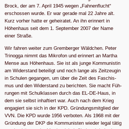
Brock, der am 7. April 1945 wegen „Fah­nen­flucht“
erschos­sen wurde. Er war gerade mal 22 Jahre alt.
Kurz vor­her hatte er gehei­ra­tet. An ihn erin­nert in
Höhen­haus seit dem 1. Sep­tem­ber 2007 der Name
einer Straße.
Wir fah­ren wei­ter zum Grem­ber­ger Wäld­chen. Peter
Tri­no­gga nimmt das Mikro­fon und erin­nert an Mar­tha
Mense aus Höhen­haus. Sie ist als junge Kom­mu­nis­tin
am Wider­stand betei­ligt und noch lange als Zeit­zeu­gin
in Schu­len gegan­gen, um über die Zeit des Faschis­
mus und den Wider­stand zu berich­ten. Sie macht Füh­
run­gen mit Schul­klas­sen durch das EL-DE-Haus, in
dem sie selbst inhaf­tiert war. Auch nach dem Krieg
enga­giert sie sich in der KPD. Grün­dungs­mit­glied der
VVN. Die KPD wurde 1956 ver­bo­ten. Als 1968 mit der
Grün­dung der DKP die Kom­mu­nis­ten wie­der legal tätig