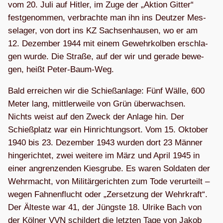
vom 20. Juli auf Hit­ler, im Zuge der „Aktion Git­ter“
fest­ge­nom­men, ver­brachte man ihn ins Deut­zer Mes­
se­la­ger, von dort ins KZ Sach­sen­hau­sen, wo er am
12. Dezem­ber 1944 mit einem Gewehr­kol­ben erschla­
gen wurde. Die Straße, auf der wir und gerade bewe­
gen, heißt Peter-Baum-Weg.
Bald errei­chen wir die Schieß­an­lage: Fünf Wälle, 600
Meter lang, mitt­ler­weile von Grün über­wach­sen.
Nichts weist auf den Zweck der Anlage hin. Der
Schieß­platz war ein Hin­rich­tungs­ort. Vom 15. Okto­ber
1940 bis 23. Dezem­ber 1943 wur­den dort 23 Män­ner
hin­ge­rich­tet, zwei wei­tere im März und April 1945 in
einer angren­zen­den Kies­grube. Es waren Sol­da­ten der
Wehr­macht, von Mili­tär­ge­rich­ten zum Tode ver­ur­teilt –
wegen Fah­nen­flucht oder „Zer­set­zung der Wehr­kraft“.
Der Älteste war 41, der Jüngste 18. Ulrike Bach von
der Köl­ner VVN schil­dert die letz­ten Tage von Jakob