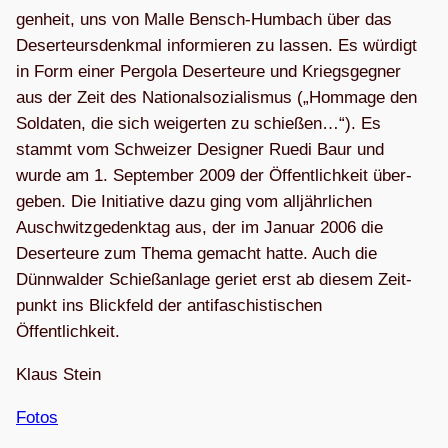
gen­heit, uns von Malle Bensch-Hum­bach über das
Deser­teurs­denk­mal infor­mie­ren zu las­sen. Es wür­digt
in Form einer Per­gola Deser­teure und Kriegs­geg­ner
aus der Zeit des Natio­nal­so­zia­lis­mus („Hom­mage den
Sol­da­ten, die sich wei­ger­ten zu schie­ßen…“). Es
stammt vom Schwei­zer Desi­gner Ruedi Baur und
wurde am 1. Sep­tem­ber 2009 der Öffent­lich­keit über­
ge­ben. Die Initia­tive dazu ging vom all­jähr­li­chen
Ausch­witz­ge­denk­tag aus, der im Januar 2006 die
Deser­teure zum Thema gemacht hatte. Auch die
Dünn­wal­der Schieß­an­lage geriet erst ab die­sem Zeit­
punkt ins Blick­feld der anti­fa­schis­ti­schen
Öffentlichkeit.
Klaus Stein
Fotos