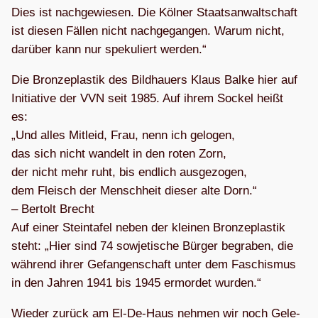
Dies ist nach­ge­wie­sen. Die Köl­ner Staats­an­walt­schaft
ist die­sen Fäl­len nicht nach­ge­gan­gen. Warum nicht,
dar­über kann nur spe­ku­liert werden.“
Die Bron­ze­plas­tik des Bild­hau­ers Klaus Balke hier auf
Initia­tive der VVN seit 1985. Auf ihrem Sockel heißt
es:
„Und alles Mit­leid, Frau, nenn ich gelo­gen,
das sich nicht wan­delt in den roten Zorn,
der nicht mehr ruht, bis end­lich aus­ge­zo­gen,
dem Fleisch der Mensch­heit die­ser alte Dorn.“
– Ber­tolt Brecht
Auf einer Stein­ta­fel neben der klei­nen Bron­ze­plas­tik
steht: „Hier sind 74 sowje­ti­sche Bür­ger begra­ben, die
wäh­rend ihrer Gefan­gen­schaft unter dem Faschis­mus
in den Jah­ren 1941 bis 1945 ermor­det wurden.“
Wie­der zurück am El-De-Haus neh­men wir noch Gele­