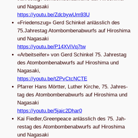
und Naga­saki
https://youtu.be/ZdcbywUm93U
«Frie­dens­zug» Gerd Schin­kel anläss­lich des
75.Jahrestag Atom­bom­ben­ab­wurfs auf Hiro­shima
und Naga­saki
https://youtu.be/P14XViVq7tw
«Arbeits­ei­fer» von Gerd Schin­kel 75. Jah­res­tag
des Atom­bom­ben­ab­wurfs auf Hiro­shima und
Naga­saki,
https://youtu.be/tZPvCtcNCTE
Pfar­rer Hans Mört­ter, Luther Kir­che, 75. Jah­res­
tag des Atom­bom­ben­ab­wurfs auf Hiro­shima und
Naga­saki
https://youtu.be/5jaic2Dhar0
Kai Fiedler,Greenpeace anläss­lich des 75. Jah­
res­tag des Atom­bom­ben­ab­wurfs auf Hiro­shima
und Naga­saki