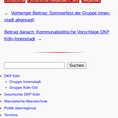
←
Vorheriger Beitrag:
Som­mer­fest der Gruppe Innen­
stadt abgesagt!
Beitrag danach:
Kom­mu­nal­po­li­ti­sche Vor­schläge DKP
Köln-Innenstadt
→
S
Suchen
u
DKP Köln
c
Gruppe Innenstadt
h
Gruppe Köln-Ost
e
Geschichte DKP-Köln
n
Marxistische Abendschule
Politik überregional
Termine