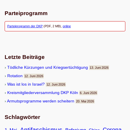
Parteiprogramm
Parteiprogramm der DKP
(PDF, 2 MB),
online
Letzte Beiträge
Töd­li­che Kür­zun­gen und Kriegsertüchtigung
13. Juni 2026
Rota­tion
12. Juni 2026
Was ist los in Israel?
12. Juni 2026
Kreis­mit­glie­der­ver­samm­lung DKP Köln
6. Juni 2026
Armuts­pro­gramme wer­den scheitern
20. Mai 2026
Schlagwörter
Antifaschismus
Corona