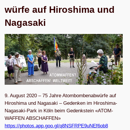
würfe auf Hiro­shima und
Nagasaki
9. August 2020 – 75 Jahre Atom­bom­ben­ab­würfe auf
Hiro­shima und Naga­saki – Geden­ken im Hiro­shima-
Naga­saki-Park in Köln beim Gedenk­stein «ATOM­
WAF­FEN ABSCHAF­FEN»
https://photos.app.goo.gl/q8NSFRPE9uNEf6ob8