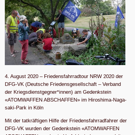
4. August 2020 – Frie­dens­fahr­rad­tour NRW 2020 der
DFG-VK (Deut­sche Frie­dens­ge­sell­schaft – Ver­band
der Kriegsdienstgegner*innen) am Gedenk­stein
«ATOM­WAF­FEN ABSCHAF­FEN» im Hiro­shima-Naga­
saki-Park in Köln
Mit der tat­kräf­ti­gen Hilfe der Frie­dens­fahr­rad­fah­rer der
DFG-VK wur­den der Gedenk­stein «ATOM­WAF­FEN