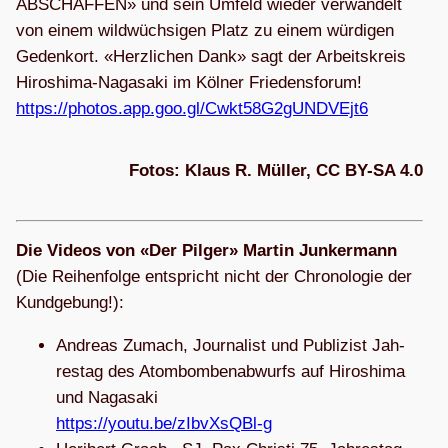
ABSCHAF­FEN» und sein Umfeld wie­der ver­wan­delt
von einem wild­wüch­si­gen Platz zu einem wür­di­gen
Gedenk­ort. «Herz­li­chen Dank» sagt der Arbeits­kreis
Hiro­shima-Naga­saki im Köl­ner Frie­dens­fo­rum!
https://photos.app.goo.gl/Cwkt58G2gUNDVEjt6
Fotos: Klaus R. Mül­ler, CC BY-SA 4.0
Die Videos von «Der Pil­ger» Mar­tin Jun­ker­mann
(Die Rei­hen­folge ent­spricht nicht der Chro­no­lo­gie der
Kundgebung!):
Andreas Zumach, Jour­na­list und Publi­zist Jah­
res­tag des Atom­bom­ben­ab­wurfs auf Hiro­shima
und Naga­saki
https://youtu.be/zIbvXsQBl‑g