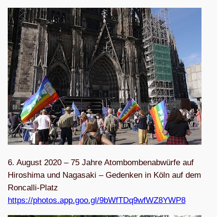
6. August 2020 – 75 Jahre Atom­bom­ben­ab­würfe auf
Hiro­shima und Naga­saki – Geden­ken in Köln auf dem
Ron­calli-Platz
https://photos.app.goo.gl/9bWfTDq9wfWZ8YWP8