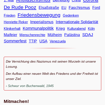
Befreiung
1. Mai
China
De Rude Pooz
Faschismus
Elsaßstraße
EU
Ford
Friedensbewegung
Frieden
Gedenken
Internationale Solidarität
Imperialismus
Henriette Reker
Kommunalpolitik
Klinikerhalt
Krieg
Köln
Kulturabend
SDAJ
Maifeier
Menschenrechte
Mülheim
Palästina
Sommerfest
USA
TTIP
Venezuela
Die Vernichtung des Nazismus mit seinen Wurzeln ist unsere
Losung.
Der Aufbau einer neuen Welt des Friedens und der Freiheit ist
unser Ziel.
Schwur von Buchenwald, 1945
Mitmachen!