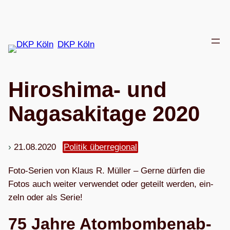
Zum
Inhalt
springen
DKP Köln
Hiro­shima- und
Naga­sa­ki­tage 2020
21.08.2020
Politik überregional
Foto-Serien von Klaus R. Mül­ler – Gerne dür­fen die
Fotos auch wei­ter ver­wen­det oder geteilt wer­den, ein­
zeln oder als Serie!
75 Jahre Atom­bom­ben­ab­