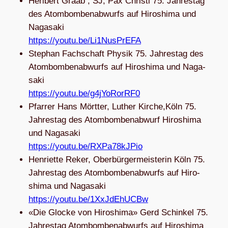
Heri­bert Graab , SJ, Pax Christi 75. Jah­res­tag
des Atom­bom­ben­ab­wurfs auf Hiro­shima und
Naga­saki
https://youtu.be/Li1NusPrEFA
Ste­phan Fach­schaft Phy­sik 75. Jah­res­tag des
Atom­bom­ben­ab­wurfs auf Hiro­shima und Naga­
saki
https://youtu.be/g4jYoRorRF0
Pfar­rer Hans Mört­ter, Luther Kirche,Köln 75.
Jah­res­tag des Atom­bom­ben­ab­wurf Hiro­shima
und Naga­saki
https://youtu.be/RXPa78kJPio
Hen­ri­ette Reker, Ober­bür­ger­meis­te­rin Köln 75.
Jah­res­tag des Atom­bom­ben­ab­wurfs auf Hiro­
shima und Naga­saki
https://youtu.be/1XxJdEhUCBw
«Die Glo­cke von Hiro­shima» Gerd Schin­kel 75.
Jah­res­tag Atom­bom­ben­ab­wurfs auf Hiro­shima