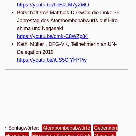
https://youtu.be/hnBkLM7yZMQ
Bot­schaft von Mat­thias Dirk­wald die Linke 75.
Jah­res­tag des Atom­bom­ben­ab­wurfs auf Hiro­
shima und Naga­saki
https://youtu.be/cmk-C8WZp84
Kathi Mül­ler , DFG-VK, Teil­neh­me­rin an UN-
Dele­ga­tion 2019
https://youtu.be/iUS5CfYH7Pw
Schlagwörter:
Atombombenabwürfe
Gedenken
Hi­ro­shi­ma
Hiroshima-Nagasaki-Park
Na­ga­sa­ki