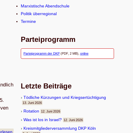
n
Marxistische Abendschule
Politik überregional
Termine
Parteiprogramm
Parteiprogramm der DKP
(PDF, 2 MB),
online
ndlich
Letzte Beiträge
Töd­li­che Kür­zun­gen und Kriegsertüchtigung
5.
13. Juni 2026
iven
Rota­tion
12. Juni 2026
Was ist los in Israel?
12. Juni 2026
Kreis­mit­glie­der­ver­samm­lung DKP Köln
erlesen