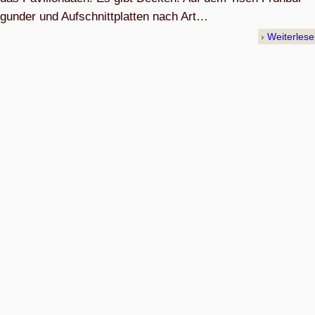
gun­der und Auf­schnitt­plat­ten nach Art…
Weiterles