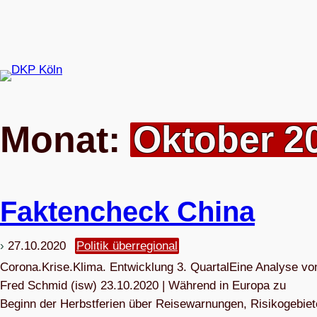
Zum
Inhalt
springen
Monat:
Oktober 2
Fak­ten­check China
27.10.2020
Politik überregional
Corona.Krise.Klima. Entwicklung 3. QuartalEine Analyse vo
Fred Schmid (isw) 23.10.2020 | Während in Europa zu
Beginn der Herbstferien über Reisewarnungen, Risikogebiet