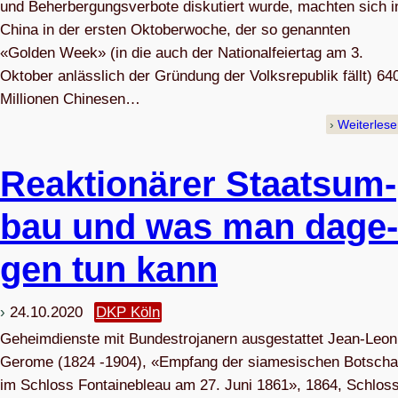
und Beherbergungsverbote diskutiert wurde, machten sich i
China in der ersten Oktoberwoche, der so genannten
«Golden Week» (in die auch der Nationalfeiertag am 3.
Oktober anlässlich der Gründung der Volksrepublik fällt) 64
Millionen Chinesen…
Weiterles
Reak­tio­nä­rer Staats­um­
bau und was man dage­
gen tun kann
24.10.2020
DKP Köln
Geheimdienste mit Bundestrojanern ausgestattet Jean-Leon
Gerome (1824 -1904), «Empfang der siamesischen Botscha
im Schloss Fontainebleau am 27. Juni 1861», 1864, Schlos