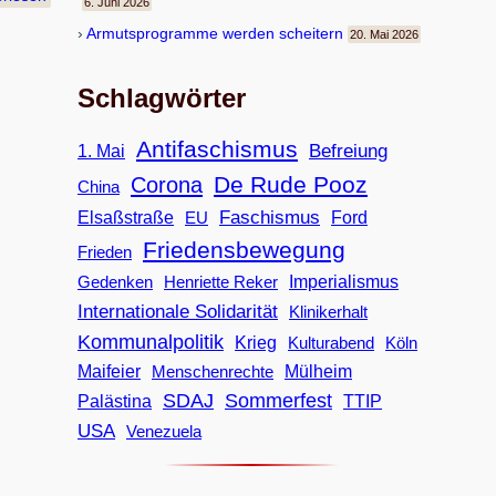
6. Juni 2026
Armuts­pro­gramme wer­den scheitern
20. Mai 2026
Schlagwörter
Antifaschismus
Befreiung
1. Mai
De Rude Pooz
Corona
China
Faschismus
Elsaßstraße
EU
Ford
Friedensbewegung
Frieden
Imperialismus
Gedenken
Henriette Reker
Internationale Solidarität
Klinikerhalt
Kommunalpolitik
Krieg
Köln
Kulturabend
Maifeier
Menschenrechte
Mülheim
SDAJ
Sommerfest
Palästina
TTIP
USA
Venezuela