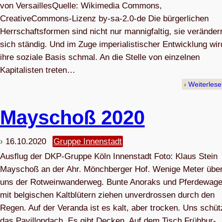
von VersaillesQuelle: Wikimedia Commons,
CreativeCommons-Lizenz by-sa-2.0-de Die bürgerlichen
Herrschaftsformen sind nicht nur mannigfaltig, sie veränder
sich ständig. Und im Zuge imperialistischer Entwicklung wir
ihre soziale Basis schmal. An die Stelle von einzelnen
Kapitalisten treten…
Weiterles
May­schoß 2020
16.10.2020
Gruppe Innenstadt
Aus­flug der DKP-Gruppe Köln Innenstadt Foto: Klaus Stein
May­schoß an der Ahr. Mönch­ber­ger Hof. Wenige Meter übe
uns der Rot­wein­wan­der­weg. Bunte Ano­raks und Pfer­de­wa­g
mit bel­gi­schen Kalt­blü­tern zie­hen unver­dros­sen durch den
Regen. Auf der Veranda ist es kalt, aber tro­cken. Uns schüt
das Pavil­londach. Es gibt Decken. Auf dem Tisch Früh­bur­