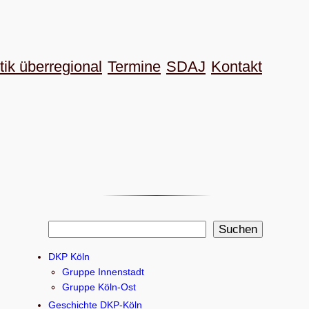
tik überregional
Termine
SDAJ
Kon­takt
S
Suchen
u
DKP Köln
c
Gruppe Innenstadt
h
Gruppe Köln-Ost
e
Geschichte DKP-Köln