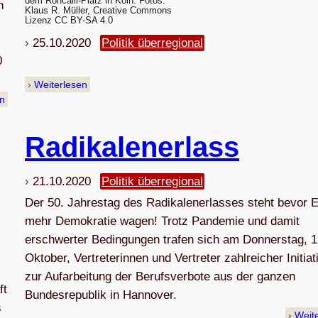
dem Roncalli-Platz in Köln. Fotos:
n
Klaus R. Müller, Creative Commons
Lizenz CC BY-SA 4.0
25.10.2020
Politik überregional
0
Weiterlesen
en
Radi­ka­len­er­lass
21.10.2020
Politik überregional
Der 50. Jahrestag des Radikalenerlasses steht bevor E
mehr Demokratie wagen! Trotz Pandemie und damit
erschwerter Bedingungen trafen sich am Donnerstag, 1
Oktober, Vertreterinnen und Vertreter zahlreicher Initiat
zur Aufarbeitung der Berufsverbote aus der ganzen
ft
Bundesrepublik in Hannover.
s
Weit