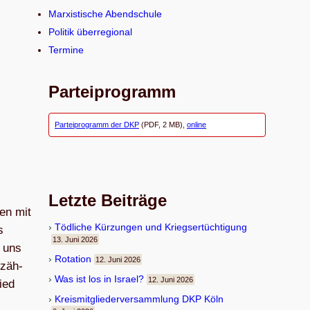
n
Marxistische Abendschule
Politik überregional
Termine
Parteiprogramm
Parteiprogramm der DKP
(PDF, 2 MB),
online
Letzte Beiträge
gen mit
Töd­li­che Kür­zun­gen und Kriegsertüchtigung
s
13. Juni 2026
n uns
Rota­tion
12. Juni 2026
rzäh­
Was ist los in Israel?
12. Juni 2026
ied
Kreis­mit­glie­der­ver­samm­lung DKP Köln