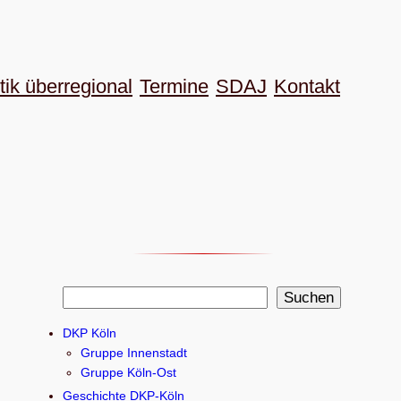
tik überregional
Termine
SDAJ
Kon­takt
S
Suchen
u
DKP Köln
c
Gruppe Innenstadt
h
Gruppe Köln-Ost
e
Geschichte DKP-Köln