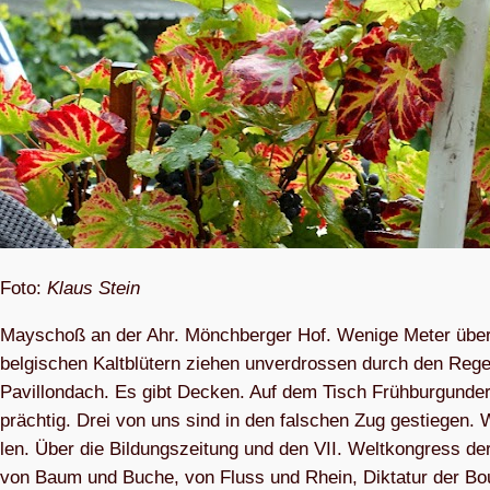
Foto:
Klaus Stein
May­schoß an der Ahr. Mönch­ber­ger Hof. Wenige Meter über 
bel­gi­schen Kalt­blü­tern zie­hen unver­dros­sen durch den Re
Pavil­londach. Es gibt Decken. Auf dem Tisch Früh­bur­gun­der 
präch­tig. Drei von uns sind in den fal­schen Zug gestie­gen. Wa
len. Über die Bil­dungs­zei­tung und den VII. Welt­kon­gress d
von Baum und Buche, von Fluss und Rhein, Dik­ta­tur der Bo