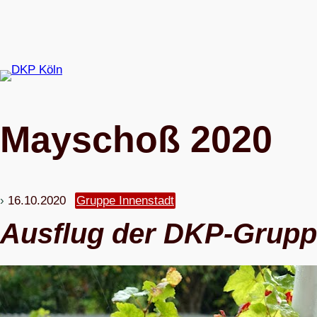
Zum
Inhalt
springen
May­schoß 2020
16.10.2020
Gruppe Innenstadt
Aus­flug der DKP-Grupp