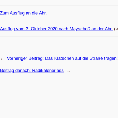
Zum Aus­flug an die Ahr.
Aus­flug vom 3. Okto­ber 2020 nach May­schoß an der Ahr.
(w
←
Vorheriger Beitrag:
Das Klat­schen auf die Straße tragen!
Beitrag danach:
Radi­ka­len­er­lass
→