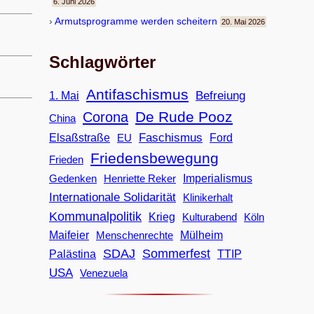
6. Juni 2026
Armuts­pro­gramme wer­den scheitern
20. Mai 2026
Schlagwörter
Antifaschismus
Befreiung
1. Mai
De Rude Pooz
Corona
China
Faschismus
Elsaßstraße
EU
Ford
Friedensbewegung
Frieden
Imperialismus
Gedenken
Henriette Reker
Internationale Solidarität
Klinikerhalt
Kommunalpolitik
Krieg
Köln
Kulturabend
Maifeier
Menschenrechte
Mülheim
SDAJ
Sommerfest
Palästina
TTIP
USA
Venezuela