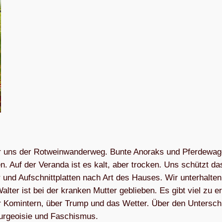
uns der Rot­wein­wan­der­weg. Bunte Ano­raks und Pfer­de­wa­
gen. Auf der Veranda ist es kalt, aber tro­cken. Uns schützt da
und Auf­schnitt­plat­ten nach Art des Hau­ses. Wir unter­hal­te
l­ter ist bei der kran­ken Mut­ter geblie­ben. Es gibt viel zu e
er Kom­in­tern, über Trump und das Wet­ter. Über den Unter­sch
ur­geoi­sie und Faschismus.