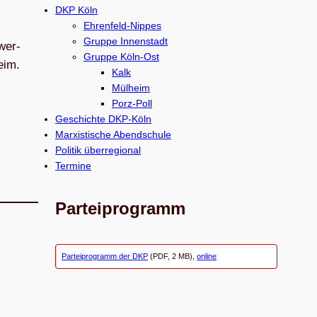
c
DKP Köln
h
Ehrenfeld-Nippes
e
Gruppe Innenstadt
hwer­
Gruppe Köln-Ost
n
eim.
Kalk
Mülheim
Porz-Poll
Geschichte DKP-Köln
Marxistische Abendschule
Politik überregional
Termine
Parteiprogramm
Parteiprogramm der DKP
(PDF, 2 MB),
online