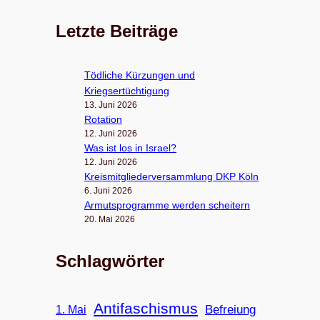
Letzte Beiträge
Töd­li­che Kür­zun­gen und
Kriegsertüchtigung
13. Juni 2026
Rota­tion
12. Juni 2026
Was ist los in Israel?
12. Juni 2026
Kreis­mit­glie­der­ver­samm­lung DKP Köln
6. Juni 2026
Armuts­pro­gramme wer­den scheitern
20. Mai 2026
Schlagwörter
Antifaschismus
Befreiung
1. Mai