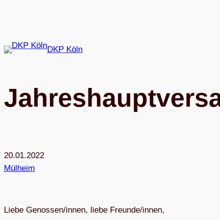
Zum
Inhalt
springen
DKP Köln
Jah­res­haupt­ver­
20.01.2022
Mülheim
Liebe Genossen/innen, liebe Freunde/innen,