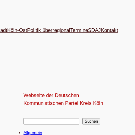
tadt
Köln-Ost
Politik überregional
Termine
SDAJ
Kon­takt
Webseite der Deutschen
Kommunistischen Partei Kreis Köln
S
Suchen
u
Allgemein