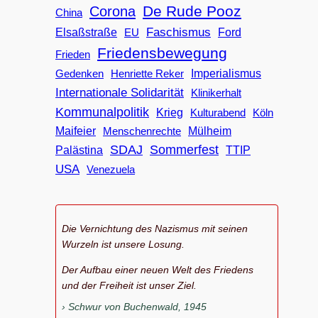
De Rude Pooz
Corona
China
Faschismus
Elsaßstraße
EU
Ford
Friedensbewegung
Frieden
Imperialismus
Gedenken
Henriette Reker
Internationale Solidarität
Klinikerhalt
Kommunalpolitik
Krieg
Köln
Kulturabend
Maifeier
Menschenrechte
Mülheim
SDAJ
Sommerfest
Palästina
TTIP
USA
Venezuela
Die Vernichtung des Nazismus mit seinen
Wurzeln ist unsere Losung.
Der Aufbau einer neuen Welt des Friedens
und der Freiheit ist unser Ziel.
Schwur von Buchenwald, 1945