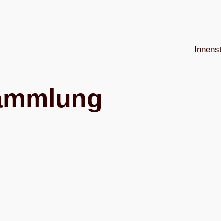
Innens
samm­lung