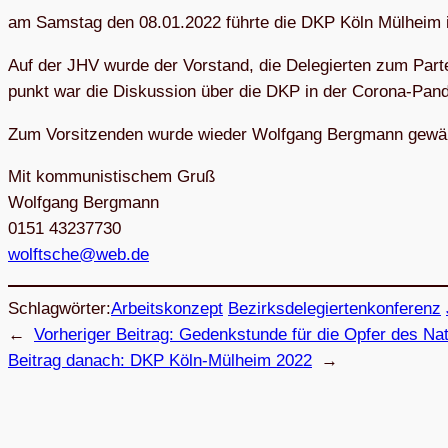
am Sams­tag den 08.01.2022 führte die DKP Köln Mül­heim ih
Auf der JHV wurde der Vor­stand, die Dele­gier­ten zum Par­tei
punkt war die Dis­kus­sion über die DKP in der Corona-Pan­
Zum Vor­sit­zen­den wurde wie­der Wolf­gang Berg­mann gewä
Mit kom­mu­nis­ti­schem Gruß
Wolf­gang Berg­mann
0151 43237730
w
stflo
w@ehc
ed.be
Schlagwörter:
Arbeitskonzept
Be­zirks­de­le­gier­ten­kon­fe­renz
←
Vorheriger Beitrag:
Gedenk­stunde für die Opfer des Na
Beitrag danach:
DKP Köln-Mül­heim 2022
→