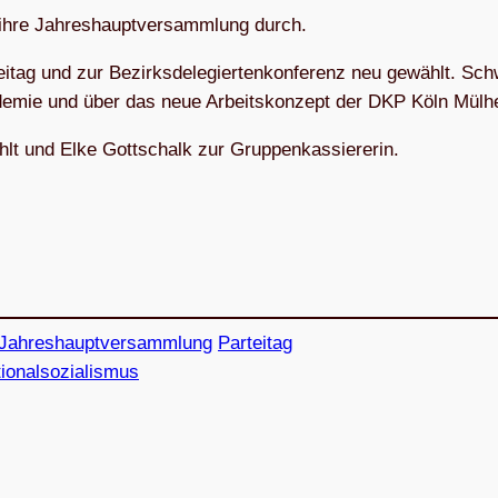
re Jah­res­haupt­ver­samm­lung durch.
­tag und zur Bezirks­de­le­gier­ten­kon­fe­renz neu gewählt. Sc
de­mie und über das neue Arbeits­kon­zept der DKP Köln Mülh
hlt und Elke Gott­schalk zur Gruppenkassiererin.
Jahreshauptversammlung
Parteitag
tionalsozialismus