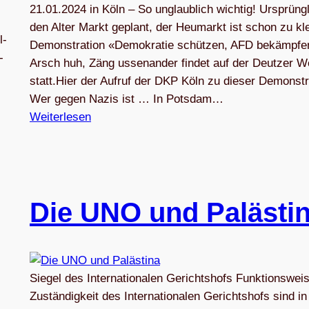
21.01.2024 in Köln – So unglaub­lich wichtig! Ursprüng­l
den Alter Markt geplant, der Heu­markt ist schon zu kle
l­
Demons­tra­tion «Demo­kra­tie schüt­zen, AFD bekämp­f
­
Arsch huh, Zäng ussen­an­der fin­det auf der Deut­zer W
statt.Hier der Auf­ruf der DKP Köln zu die­ser Demonstr
Wer gegen Nazis ist … In Pots­dam…
Weiterlesen
Die UNO und Palästi
Siegel des Internationalen Gerichtshofs Funktionswei
Zuständigkeit des Internationalen Gerichtshofs sind in