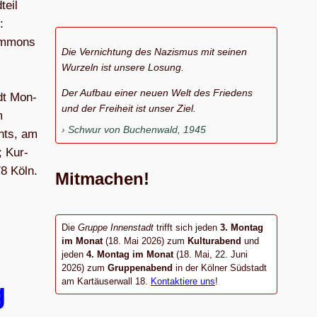
teil
:
ommons
Die Vernichtung des Nazismus mit seinen
Wurzeln ist unsere Losung.
Der Aufbau einer neuen Welt des Friedens
dt Mon­
und der Freiheit ist unser Ziel.
m
Schwur von Buchenwald, 1945
chts, am
; Kur­
78 Köln.
Mitmachen!
Die
Gruppe Innenstadt
trifft sich jeden
3. Montag
im Monat
(18. Mai 2026) zum
Kulturabend
und
jeden
4. Montag im Monat
(18. Mai, 22. Juni
2026) zum
Gruppenabend
in der Kölner Südstadt
am Kartäuserwall 18.
Kontaktiere uns
!
g