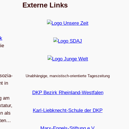
Externe Links
ie
so­zia­
Unabhängige, marxistisch-orientierte Tageszeitung
t in
DKP Bezirk Rheinland-Westfalen
ag am
a­tur,
Karl-Liebknecht-Schule der DKP
n als
l­ten…
Marx-Engels-Stiftung e.V.