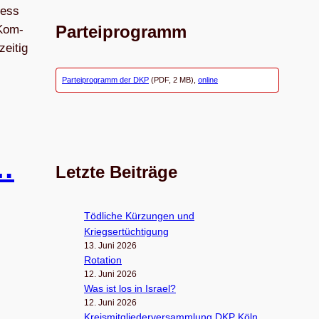
Hess
Parteiprogramm
 Kom­
ei­tig
Parteiprogramm der DKP
(PDF, 2 MB),
online
…
Letzte Beiträge
Töd­li­che Kür­zun­gen und
Kriegsertüchtigung
13. Juni 2026
Rota­tion
12. Juni 2026
Was ist los in Israel?
12. Juni 2026
Kreis­mit­glie­der­ver­samm­lung DKP Köln