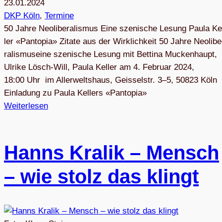
23.01.2024
DKP Köln
, 
Termine
50 Jahre Neo­li­be­ra­lis­mus Eine sze­ni­sche Lesung Paula Ke
ler «Pan­to­pia» Zitate aus der Wirklichkeit 50 Jahre Neo­li­be
ra­lis­museine sze­ni­sche Lesung mit Bet­tina Mucken­haupt,
Ulrike Lösch-Will, Paula Keller am 4. Februar 2024,
18:00 Uhr im Aller­welts­haus, Geis­sel­str. 3–5, 50823 Köln
Ein­la­dung zu Paula Kel­lers «Pan­to­pia»
Weiterlesen
Hanns Kra­lik – Mensch
– wie stolz das klingt