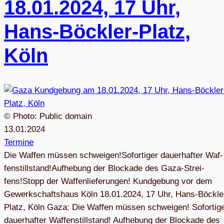
18.01.2024, 17 Uhr,
Hans-Böck­ler-Platz,
Köln
© Photo: Public domain
13.01.2024
Termine
Die Waf­fen müs­sen schwei­gen!Sofor­ti­ger dau­er­haf­ter Waf­
fen­still­stand!Auf­he­bung der Blo­ckade des Gaza-Strei­
fens!Stopp der Waffenlieferungen! Kund­ge­bung vor dem
Gewerk­schafts­haus Köln 18.01.2024, 17 Uhr, Hans-Böck­le
Platz, Köln Gaza: Die Waf­fen müs­sen schwei­gen! Sofor­ti­g
dau­er­haf­ter Waf­fen­still­stand! Auf­he­bung der Blo­ckade des