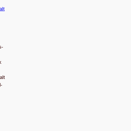
s­
k
alt
d­