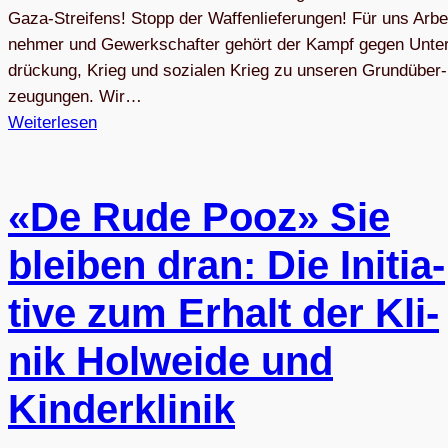
Gaza-Strei­fens! Stopp der Waffenlieferungen! Für uns Arbe
neh­mer und Gewerk­schaf­ter gehört der Kampf gegen Unte
drü­ckung, Krieg und sozia­len Krieg zu unse­ren Grund­über­
zeu­gun­gen. Wir…
Weiterlesen
«De Rude Pooz» Sie
blei­ben dran: Die Initia­
tive zum Erhalt der Kli­
nik Hol­weide und
Kinderklinik