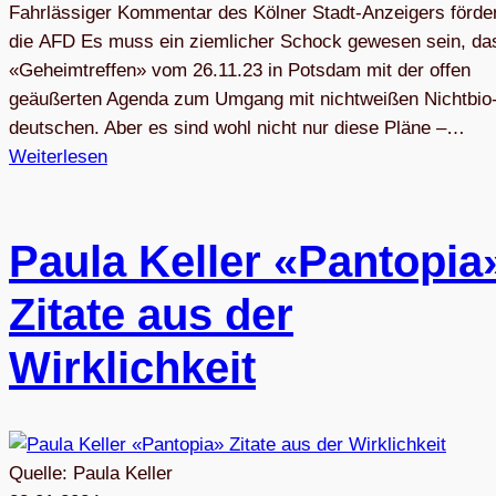
Fahr­läs­si­ger Kom­men­tar des Köl­ner Stadt-Anzei­gers för­de
die AFD Es muss ein ziem­li­cher Schock gewe­sen sein, da
«Geheim­tref­fen» vom 26.11.23 in Pots­dam mit der offen
geäu­ßer­ten Agenda zum Umgang mit nicht­wei­ßen Nicht­bio
deut­schen. Aber es sind wohl nicht nur diese Pläne –…
Weiterlesen
Paula Kel­ler «Pan­to­pia
Zitate aus der
Wirklichkeit
Quelle: Paula Keller