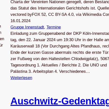
Charta der Vereinten Nationen geregelt, deren Bestand
das Statut des Internationalen Gerichtshofs ist. Quelle
vectored byFOX 52, CC BY-SA 4.0, via Wikimedia C
16.01.2024
m
Gruppe Innenstadt
, 
Termine
n
Ein­la­dung zum Grup­pen­abend der DKP Köln-Innensta
ben
tag, den 22. Januar 2024 um 19:30 Uhr in der Halle a
ür
Karäu­ser­wall 18 (Vor Durch­gang Altes Pfand­haus, re
Ende der kur­zen Gasse aber­mals rechts die erste Tür
zer Fuß­weg von den Hal­te­stel­len Chlod­wig­platz), 506
Tages­ord­nung 1. Aktu­el­les / Berichte 2. Die UNO und
Palästina 3. Arbeits­plan 4. Ver­schie­de­nes…
Weiterlesen
Ausch­witz-Gedenk­ta