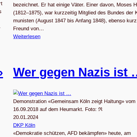
rt
bezeich­net. Er hat einige Väter. Einer davon, Moses 
s
(1812–1875), war kurz­zei­tig Mit­glied des Bun­des der
mu­nis­ten (August 1847 bis Anfang 1848), ebenso kurz­z
­
Freund von…
Weiterlesen
»
Wer gegen Nazis ist 
Demonstration «Gemeinsam Köln zeigt Haltung» vom
16.09.2018 auf dem Heumarkt. Foto: ℜ
20.01.2024
DKP Köln
«Demo­kra­tie schüt­zen, AFD bekämp­fen» heute, am