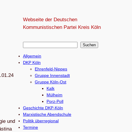
Webseite der Deutschen
Kommunistischen Partei Kreis Köln
S
Suchen
u
Allgemein
c
DKP Köln
h
Ehrenfeld-Nippes
.01.24
e
Gruppe Innenstadt
Gruppe Köln-Ost
n
Kalk
Mülheim
Porz-Poll
Geschichte DKP-Köln
Marxistische Abendschule
­gie und
Politik überregional
Termine
s­tina