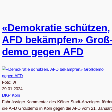
«Demo­kra­tie schüt­zen,
AFD bekämp­fen» Groß
demo gegen AFD
Foto: ℜ
29.01.2024
DKP Köln
Fahr­läs­si­ger Kom­men­tar des Köl­ner Stadt-Anzei­gers för­de
die AFD Groß­demo in Köln gegen die AFD vom 21. Januar: