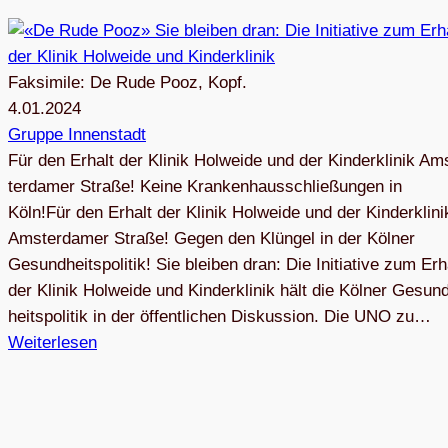
Faksimile: De Rude Pooz, Kopf.
4.01.2024
Gruppe Innenstadt
Für den Erhalt der Kli­nik Hol­weide und der Kin­der­kli­nik Am
ter­da­mer Straße! Keine Kran­ken­haus­schlie­ßun­gen in
Köln!Für den Erhalt der Kli­nik Hol­weide und der Kin­der­kli­ni
Ams­ter­da­mer Straße! Gegen den Klün­gel in der Köl­ner
Gesund­heits­po­li­tik! Sie blei­ben dran: Die Initia­tive zum Erh
der Kli­nik Hol­weide und Kin­der­kli­nik hält die Köl­ner Gesun
heits­po­li­tik in der öffent­li­chen Diskussion. Die UNO zu…
Weiterlesen