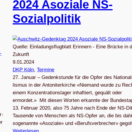
2024 Aso­ziale NS-
Sozialpolitik
Quelle: Einladungsflugblatt Erinnern - Eine Brücke in d
Zukunft
9.01.2024
DKP Köln
, 
Termine
27. Januar – Gedenk­stunde für die Opfer des Natio­nal­
lis­mus in der Antoniterkirche «Nie­mand wurde zu Rech
einem Kon­zen­tra­ti­ons­la­ger inhaf­tiert, gequält oder
ermordet.» Mit die­sen Wor­ten erkannte der Bun­des­t
13. Februar 2020, also 75 Jahre nach Ende der NS-Dik­t
r-
Tau­sende von Men­schen als NS-Opfer an, die bis dahi
er
soge­nannte «Aso­ziale» und «Berufs­ver­bre­cher» gego
Weiterlesen