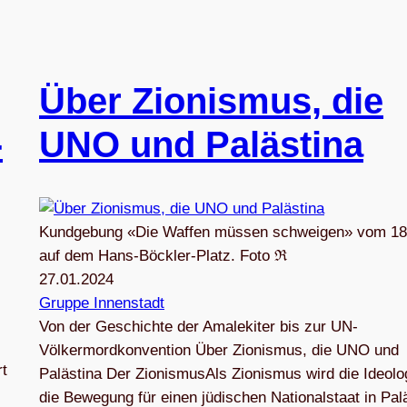
Über Zio­nis­mus, die
­
UNO und Palästina
Kundgebung «Die Waffen müssen schweigen» vom 18
auf dem Hans-Böckler-Platz. Foto ℜ
27.01.2024
Gruppe Innenstadt
Von der Geschichte der Ama­le­ki­ter bis zur UN-
Völkermordkonvention Über Zio­nis­mus, die UNO und
rt
Palästina Der Zio­nis­musAls Zio­nis­mus wird die Ideo­lo
die Bewe­gung für einen jüdi­schen Natio­nal­staat in Palä