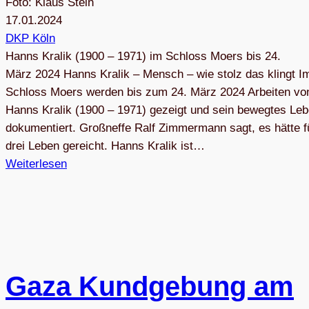
Foto: Klaus Stein
17.01.2024
DKP Köln
Hanns Kra­lik (1900 – 1971) im Schloss Moers bis 24.
März 2024 Hanns Kra­lik – Mensch – wie stolz das klingt I
Schloss Moers wer­den bis zum 24. März 2024 Arbei­ten vo
Hanns Kra­lik (1900 – 1971) gezeigt und sein beweg­tes Le
doku­men­tiert. Groß­neffe Ralf Zim­mer­mann sagt, es hätte f
drei Leben gereicht. Hanns Kra­lik ist…
Weiterlesen
Gaza Kund­ge­bung am