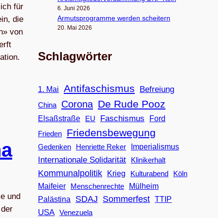
ich für
6. Juni 2026
Armuts­pro­gramme wer­den scheitern
in, die
20. Mai 2026
en» von
erft
Schlagwörter
ation.
Antifaschismus
Befreiung
1. Mai
De Rude Pooz
Corona
China
Faschismus
Elsaßstraße
EU
Ford
Friedensbewegung
Frieden
na
Imperialismus
Gedenken
Henriette Reker
Internationale Solidarität
Klinikerhalt
Kommunalpolitik
Krieg
Köln
Kulturabend
Maifeier
Menschenrechte
Mülheim
se und
SDAJ
Sommerfest
Palästina
TTIP
 der
USA
Venezuela