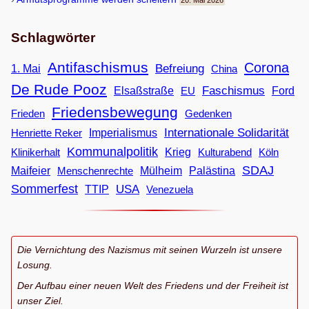
20. Mai 2026
Schlagwörter
Antifaschismus
Corona
Befreiung
1. Mai
China
De Rude Pooz
Faschismus
Elsaßstraße
EU
Ford
Friedensbewegung
Frieden
Gedenken
Internationale Solidarität
Imperialismus
Henriette Reker
Kommunalpolitik
Klinikerhalt
Krieg
Köln
Kulturabend
SDAJ
Maifeier
Menschenrechte
Mülheim
Palästina
Sommerfest
USA
TTIP
Venezuela
Die Vernichtung des Nazismus mit seinen Wurzeln ist unsere
Losung.
Der Aufbau einer neuen Welt des Friedens und der Freiheit ist
unser Ziel.