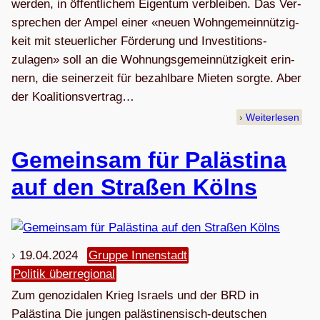
wer­den, in öffent­li­chem Eigen­tum ver­bleiben. Das Ver­
spre­chen der Ampel ei­ner «neuen Wohn­ge­mein­nüt­zig­
keit mit steu­er­licher För­de­rung und In­ves­ti­ti­ons­
zulagen» soll an die Woh­nungs­ge­mein­nützigkeit erin­
nern, die sei­ner­zeit für bezahl­bare Mie­ten sorgte. Aber
der Ko­alitionsvertrag…
Weiterlesen
Gemein­sam für Paläs­tina
auf den Stra­ßen Kölns
19.04.2024
Gruppe Innenstadt
Politik überregional
Zum geno­zi­da­len Krieg Isra­els und der BRD in
Palästina Die jun­gen paläs­ti­nen­sisch-deut­schen