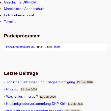
e
Geschichte DKP-Köln
n
Marxistische Abendschule
Politik überregional
Termine
Parteiprogramm
Parteiprogramm der DKP
(PDF, 2 MB),
online
Letzte Beiträge
Töd­li­che Kür­zun­gen und Kriegsertüchtigung
13. Juni 2026
Rota­tion
12. Juni 2026
Was ist los in Israel?
12. Juni 2026
Kreis­mit­glie­der­ver­samm­lung DKP Köln
6. Juni 2026
Armuts­pro­gramme wer­den scheitern