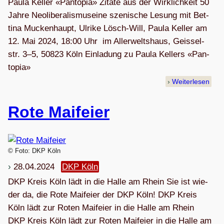
Paula Kel­ler «Pan­to­pia» Zitate aus der Wirklichkeit 50
Jahre Neo­li­be­ra­lis­museine sze­ni­sche Lesung mit Bet­
tina Mucken­haupt, Ulrike Lösch-Will, Paula Keller am
12. Mai 2024, 18:00 Uhr im Aller­welts­haus, Geis­sel­
str. 3–5, 50823 Köln Ein­la­dung zu Paula Kel­lers «Pan­
to­pia»
Weiterlesen
Rote Mai­feier
© Foto: DKP Köln
28.04.2024
DKP Köln
DKP Kreis Köln lädt in die Halle am Rhein Sie ist wie­
der da, die Rote Mai­feier der DKP Köln! DKP Kreis
Köln lädt zur Roten Mai­feier in die Halle am Rhein
DKP Kreis Köln lädt zur Roten Mai­feier in die Halle am