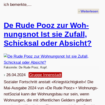
ich bemerkte,…
Weiterlesen
De Rude Pooz zur Woh­
nungs­not Ist sie Zufall,
Schick­sal oder Absicht?
Faksimile: De Rude Pooz, Kopf.
26.04.2024
Gruppe Innenstadt
Sozia­ler Fort­schritt anstatt «Kriegs­tüch­tig­keit»! Die
Mai-Aus­gabe 2024 vun «De Rude Pooz» • Woh­nungs­
notSozial kann der Woh­nungsbau nur sein, wenn
Woh­nun­gen, die mit öffent­li­chen Gel­dern geför­dert