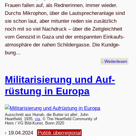
Frauen fal­len auf, als Red­ne­rin­nen, immer wie­der.
Durchs Mikro­phon, über die Laut­spre­cher­an­lage sind
sie schon laut, aber mit­un­ter reden sie zusätz­lich
noch mit so viel Nach­druck – über die Zeit­gleich­heit
vom Geno­zid in Gaza und der ent­spann­ten Ein­kaufs­
at­mo­sphäre der nahen Schil­der­gasse. Die Kund­ge­
bung…
Weiterlesen
Mili­ta­ri­sie­rung und Auf­
rüs­tung in Europa
Ausschnitt aus Hurrah, die Butter ist alle!, John
Heartfield, 1935,
via
, © The Heartfield Community of
Heirs / VG Bild-Kunst, Bonn 2020
19.04.2024
Politik überregional