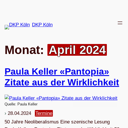
Zum
Inhalt
springen
DKP Köln
Monat:
April 2024
Paula Kel­ler «Pan­to­pia»
Zitate aus der Wirklichkeit
Quelle: Paula Keller
28.04.2024
Termine
50 Jahre Neo­li­be­ra­lis­mus Eine sze­ni­sche Lesung