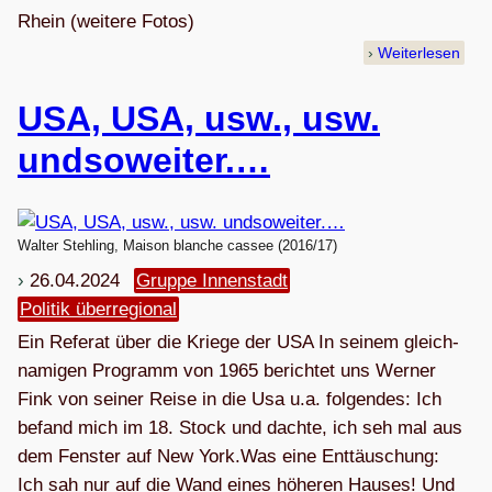
Rhein (wei­tere Fotos)
Weiterlesen
USA, USA, usw., usw.
undsoweiter.…
Walter Stehling, Maison blanche cassee (2016/17)
26.04.2024
Gruppe Innenstadt
Politik überregional
Ein Refe­rat über die Kriege der USA In sei­nem gleich­
na­mi­gen Pro­gramm von 1965 berich­tet uns Wer­ner
Fink von sei­ner Reise in die Usa u.a. folgendes: Ich
befand mich im 18. Stock und dachte, ich seh mal aus
dem Fens­ter auf New York.Was eine Ent­täu­schung:
Ich sah nur auf die Wand eines höhe­ren Hau­ses! Und