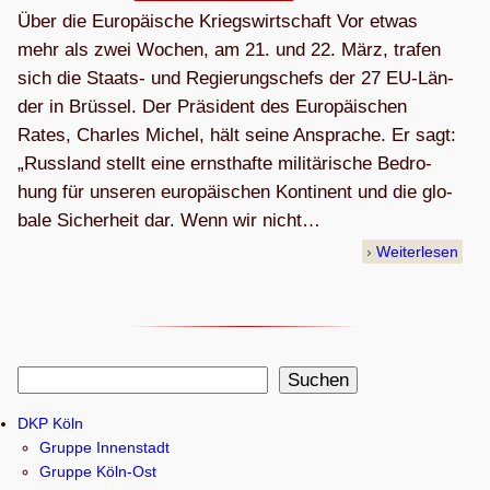
Über die Euro­päi­sche Kriegswirtschaft Vor etwas
mehr als zwei Wochen, am 21. und 22. März, tra­fen
sich die Staats- und Regie­rungs­chefs der 27 EU-Län­
der in Brüs­sel. Der Prä­si­dent des Euro­päi­schen
Rates, Charles Michel, hält seine Anspra­che. Er sagt:
„Russ­land stellt eine ernst­hafte mili­tä­ri­sche Bedro­
hung für unse­ren euro­päi­schen Kon­ti­nent und die glo­
bale Sicher­heit dar. Wenn wir nicht…
Weiterlesen
S
Suchen
u
DKP Köln
c
Gruppe Innenstadt
h
Gruppe Köln-Ost