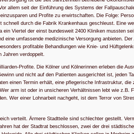
Vor allem seit der Ein­füh­rung des Sys­tems der Fall­pau­scha­l
n­zu­spa­ren und Pro­fite zu erwirt­schaf­ten. Die Folge: Per­so
chst schnell durch die Fabrik Kran­ken­haus geschleust. Eine wei
wa ein Vier­tel der einst bun­des­weit 2400 Kli­ni­ken muss­ten se
nd eine umfas­sende medi­zi­ni­sche Ver­sor­gung anbie­ten. Der 
eson­ders pro­fi­ta­ble Behand­lun­gen wie Knie- und Hüft­ge­lenk
en Jah­ren verdoppelt.
ar­den-Pro­fite. Die Köl­ner und Köl­ne­rin­nen erle­ben die Aus­
winn und nicht auf den Pati­en­ten aus­ge­rich­tet ist, jeden Ta
 einen Ter­min erhält, eine pfle­ge­ri­sche Infra­struk­tur, die 
r arm ist oder in unsi­che­ren Ver­hält­nis­sen lebt wie z.B. F
er­den. Wer einer Lohn­ar­beit nach­geht, ist dem Ter­ror von Stre
eich ver­teilt. Ärmere Stadt­teile sind schlech­ter gestellt. Ver
­ren hat der Stadt­rat beschlos­sen, zwei der drei städ­ti­sche