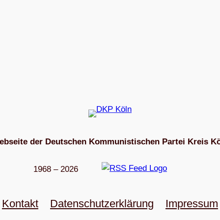
bseite der Deutschen Kommunistischen Partei Kreis K
1968 – 2026
Kon­takt
Daten­schutz­er­klä­rung
Impres­sum