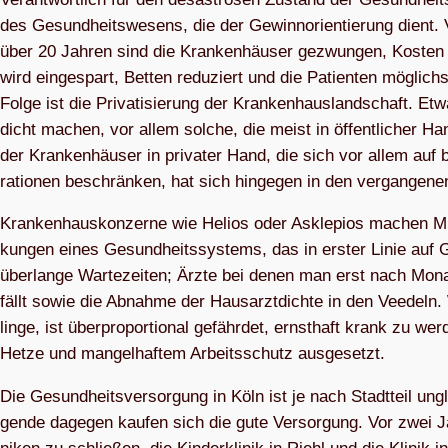
des Gesund­heits­we­sens, die der Gewinn­ori­en­tie­rung dient. 
über 20 Jah­ren sind die Kran­ken­häu­ser gezwun­gen, Kos­ten ei
wird ein­ge­spart, Bet­ten redu­ziert und die Pati­en­ten mög­li
Folge ist die Pri­va­ti­sie­rung der Kran­ken­haus­land­schaft. Et
dicht machen, vor allem sol­che, die meist in öffent­li­cher Ha
der Kran­ken­häu­ser in pri­va­ter Hand, die sich vor allem auf b
ra­tio­nen beschrän­ken, hat sich hin­ge­gen in den ver­gan­ge­n
Kran­ken­haus­kon­zerne wie Helios oder Askle­pios machen Mil­li­
kun­gen eines Gesund­heits­sys­tems, das in ers­ter Linie auf Ge
über­lange War­te­zei­ten; Ärzte bei denen man erst nach Mona­ten
fällt sowie die Abnahme der Haus­arzt­dichte in den Veedeln. We
linge, ist über­pro­por­tio­nal gefähr­det, ernst­haft krank zu w
Hetze und man­gel­haf­tem Arbeits­schutz ausgesetzt.
Die Gesund­heits­ver­sor­gung in Köln ist je nach Stadt­teil ungl
gende dage­gen kau­fen sich die gute Ver­sor­gung. Vor zwei Jah