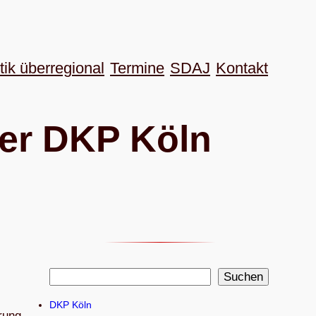
tik überregional
Termine
SDAJ
Kon­takt
n der DKP Köln
S
Suchen
u
DKP Köln
c
­rung