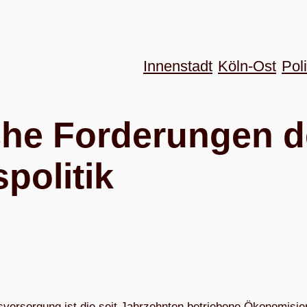
Innenstadt
Köln-Ost
Poli
­sche For­de­run­ge
politik
ver­sor­gung ist die seit Jahr­zehn­ten betrie­bene Öko­no­mi­sie