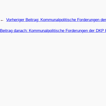
←
Vorheriger Beitrag:
Kom­mu­nal­po­li­ti­sche For­de­run­ge
Beitrag danach:
Kom­mu­nal­po­li­ti­sche For­de­run­gen der DK