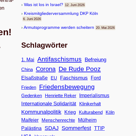
en­tra­
Was ist los in Israel?
12. Juni 2026
hen
Kreis­mit­glie­der­ver­samm­lung DKP Köln
6. Juni 2026
Armuts­pro­gramme wer­den scheitern
20. Mai 2026
en!
Schlagwörter
“
Antifaschismus
Befreiung
1. Mai
De Rude Pooz
Corona
China
Faschismus
Elsaßstraße
EU
Ford
Friedensbewegung
Frieden
Imperialismus
Gedenken
Henriette Reker
Internationale Solidarität
Klinikerhalt
Kommunalpolitik
Krieg
Köln
Kulturabend
Maifeier
Menschenrechte
Mülheim
SDAJ
Sommerfest
Palästina
TTIP