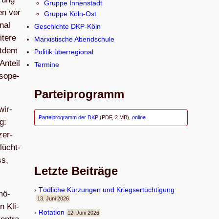
Gruppe Innenstadt
h
en vor
Gruppe Köln-Ost
e
­nal
Geschichte DKP-Köln
n
­tere
Marxistische Abendschule
it­dem
Politik überregional
Anteil
Termine
s­ope­
Parteiprogramm
wir­
Parteiprogramm der DKP
(PDF, 2 MB),
online
g:
zer­
lücht­
ss,
Letzte Beiträge
Töd­li­che Kür­zun­gen und Kriegsertüchtigung
­mö­
13. Juni 2026
n Kli­
Rota­tion
12. Juni 2026