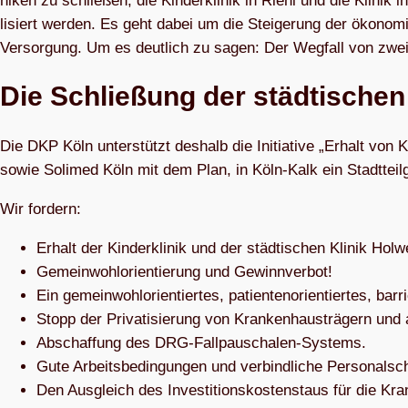
ni­ken zu schlie­ßen, die Kin­der­kli­nik in Riehl und die Kli­nik i
li­siert wer­den. Es geht dabei um die Stei­ge­rung der öko­no­mi
Ver­sor­gung. Um es deut­lich zu sagen: Der Weg­fall von zwei
Die Schlie­ßung der städ­ti­schen
Die DKP Köln unter­stützt des­halb die Initia­tive „Erhalt von K
sowie Soli­med Köln mit dem Plan, in Köln-Kalk ein Stadt­teil­g
Wir for­dern:
Erhalt der Kin­der­kli­nik und der städ­ti­schen Kli­nik Holw
Gemein­wohl­ori­en­tie­rung und Gewinnverbot!
Ein gemein­wohl­ori­en­tier­tes, pati­en­ten­ori­en­tier­tes, b
Stopp der Pri­va­ti­sie­rung von Kran­ken­haus­trä­gern und
Abschaf­fung des DRG-Fallpauschalen-Systems.
Gute Arbeits­be­din­gun­gen und ver­bind­li­che Per­so­nal­
Den Aus­gleich des Inves­ti­ti­ons­kos­ten­staus für die Kran