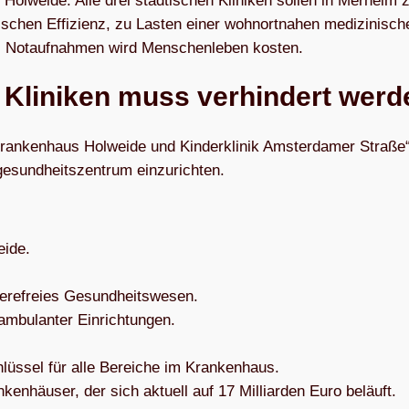
n Hol­weide. Alle drei städ­ti­schen Kli­ni­ken sol­len in Mer­heim z
­schen Effi­zi­enz, zu Las­ten einer wohn­ort­na­hen medi­zi­ni­sc
 Not­auf­nah­men wird Men­schen­le­ben kosten.
 Kli­ni­ken muss ver­hin­dert werd
ran­ken­haus Hol­weide und Kin­der­kli­nik Ams­ter­da­mer Straße
e­sund­heits­zen­trum einzurichten.
eide.
ar­rie­re­freies Gesundheitswesen.
 ambu­lan­ter Einrichtungen.
schlüs­sel für alle Berei­che im Krankenhaus.
­ken­häu­ser, der sich aktu­ell auf 17 Mil­li­ar­den Euro beläuft.