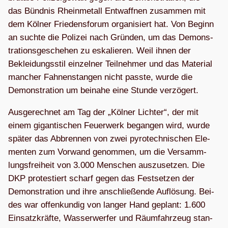
das Bünd­nis Rhein­me­tall Ent­waff­nen zusam­men mit
dem Köl­ner Frie­dens­fo­rum orga­ni­siert hat. Von Beginn
an suchte die Poli­zei nach Grün­den, um das Demons­
tra­ti­ons­ge­sche­hen zu eska­lie­ren. Weil ihnen der
Beklei­dungs­stil ein­zel­ner Teil­neh­mer und das Mate­rial
man­cher Fah­nen­stan­gen nicht passte, wurde die
Demons­tra­tion um bei­nahe eine Stunde verzögert.
Aus­ge­rech­net am Tag der „Köl­ner Lich­ter“, der mit
einem gigan­ti­schen Feu­er­werk began­gen wird, wurde
spä­ter das Abbren­nen von zwei pyro­tech­ni­schen Ele­
men­ten zum Vor­wand genom­men, um die Ver­samm­
lungs­frei­heit von 3.000 Men­schen aus­zu­set­zen. Die
DKP pro­tes­tiert scharf gegen das Fest­set­zen der
Demons­tra­tion und ihre anschlie­ßende Auf­lö­sung. Bei­
des war offen­kun­dig von lan­ger Hand geplant: 1.600
Ein­satz­kräfte, Was­ser­wer­fer und Räum­fahr­zeug stan­