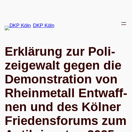
Zum
Inhalt
springen
DKP Köln
Erklä­rung zur Poli­
zei­ge­walt gegen die
Demons­tra­tion von
Rhein­me­tall Ent­waff­
nen und des Köl­ner
Frie­dens­fo­rums zum