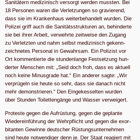
Sani­tä­tern medi­zi­nisch ver­sorgt wer­den muss­ten. Bei
18 Per­so­nen waren die Ver­let­zun­gen so gra­vie­rend,
dass sie im Kran­ken­haus wei­ter­be­han­delt wur­den. Die
Poli­zei griff auch die Sani­täts­struk­tu­ren an, behin­derte
sie bei ihrer Arbeit, ver­wehrte zeit­weise den Zugang
zu Ver­letz­ten und nahm selbst medi­zi­nisch gekenn­
zeich­ne­tes Per­so­nal in Gewahr­sam. Ein Poli­zist vor
Ort kom­men­tierte die stun­den­lange Fest­set­zung hun­
der­ter Men­schen mit: „Seid doch froh, dass es aktu­ell
noch keine Minus­grade hat.“ Ein ande­rer sagte: „Wir
ver­prü­geln sie heute so sehr, dass sie danach nicht
mehr demons­trie­ren.“ Den Ein­ge­kes­sel­ten wur­den
über Stun­den Toi­let­ten­gänge und Was­ser verweigert.
Pro­teste gegen die Auf­rüs­tung, gegen die geplante
Wie­der­ein­füh­rung der Wehr­pflicht und gegen die exor­
bi­tan­ten Gewinne deut­scher Rüs­tungs­un­ter­neh­men
sind heute not­wen­di­ger denn je. Der Staat reagiert mit