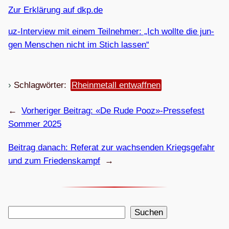
Zur Erklä­rung auf dkp.de
uz-Inter­view mit einem Teil­neh­mer: „Ich wollte die jun­
gen Men­schen nicht im Stich lassen“
Schlagwörter:
Rheinmetall entwaffnen
←
Vorheriger Beitrag:
«De Rude Pooz»-Pressefest
Som­mer 2025
Beitrag danach:
Refe­rat zur wach­sen­den Kriegs­ge­fahr
und zum Friedenskampf
→
S
Suchen
u