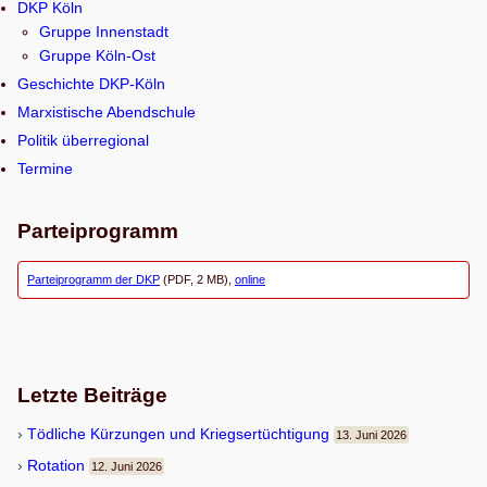
DKP Köln
c
Gruppe Innenstadt
h
Gruppe Köln-Ost
e
Geschichte DKP-Köln
n
Marxistische Abendschule
Politik überregional
Termine
Parteiprogramm
Parteiprogramm der DKP
(PDF, 2 MB),
online
Letzte Beiträge
Töd­li­che Kür­zun­gen und Kriegsertüchtigung
13. Juni 2026
Rota­tion
12. Juni 2026