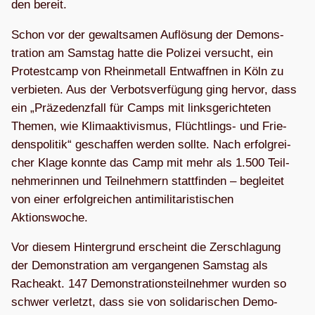
den bereit.
Schon vor der gewalt­sa­men Auf­lö­sung der Demons­
tra­tion am Sams­tag hatte die Poli­zei ver­sucht, ein
Pro­test­camp von Rhein­me­tall Ent­waff­nen in Köln zu
ver­bie­ten. Aus der Ver­bots­ver­fü­gung ging her­vor, dass
ein „Prä­ze­denz­fall für Camps mit links­ge­rich­te­ten
The­men, wie Kli­ma­ak­ti­vis­mus, Flücht­lings- und Frie­
dens­po­li­tik“ geschaf­fen wer­den sollte. Nach erfolg­rei­
cher Klage konnte das Camp mit mehr als 1.500 Teil­
neh­me­rin­nen und Teil­neh­mern statt­fin­den – beglei­tet
von einer erfolg­rei­chen anti­mi­li­ta­ris­ti­schen
Aktionswoche.
Vor die­sem Hin­ter­grund erscheint die Zer­schla­gung
der Demons­tra­tion am ver­gan­ge­nen Sams­tag als
Rache­akt. 147 Demons­tra­ti­ons­teil­neh­mer wur­den so
schwer ver­letzt, dass sie von soli­da­ri­schen Demo-