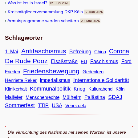
Was ist los in Israel?
12. Juni 2026
Kreis­mit­glie­der­ver­samm­lung DKP Köln
6. Juni 2026
Armuts­pro­gramme wer­den scheitern
20. Mai 2026
Schlagwörter
Antifaschismus
Corona
Befreiung
1. Mai
China
De Rude Pooz
Faschismus
Elsaßstraße
EU
Ford
Friedensbewegung
Frieden
Gedenken
Internationale Solidarität
Imperialismus
Henriette Reker
Kommunalpolitik
Klinikerhalt
Krieg
Köln
Kulturabend
SDAJ
Maifeier
Menschenrechte
Mülheim
Palästina
Sommerfest
USA
TTIP
Venezuela
Die Vernichtung des Nazismus mit seinen Wurzeln ist unsere