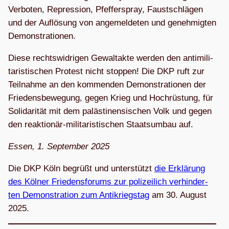
Ver­bo­ten, Repres­sion, Pfef­fer­spray, Faust­schlä­gen
und der Auf­lö­sung von ange­mel­de­ten und geneh­mig­ten
Demonstrationen.
Diese rechts­wid­ri­gen Gewalt­akte wer­den den anti­mi­li­
ta­ris­ti­schen Pro­test nicht stop­pen! Die DKP ruft zur
Teil­nahme an den kom­men­den Demons­tra­tio­nen der
Frie­dens­be­we­gung, gegen Krieg und Hoch­rüs­tung, für
Soli­da­ri­tät mit dem paläs­ti­nen­si­schen Volk und gegen
den reak­tio­när-mili­ta­ris­ti­schen Staats­um­bau auf.
Essen, 1. Sep­tem­ber 2025
Die DKP Köln begrüßt und unter­stützt
die Erklä­rung
des Köl­ner Frie­dens­fo­rums zur poli­zei­lich ver­hin­der­
ten Demons­tra­tion zum Anti­kriegs­tag
am 30. August
2025.