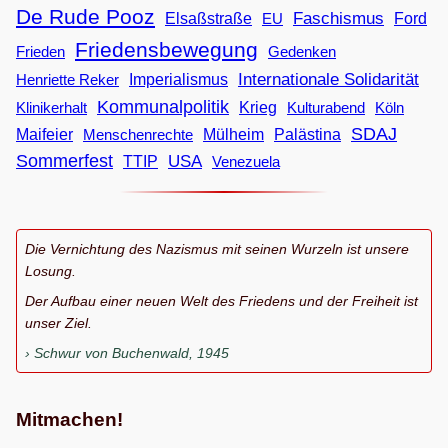
De Rude Pooz
Faschismus
Elsaßstraße
EU
Ford
Friedensbewegung
Frieden
Gedenken
Internationale Solidarität
Imperialismus
Henriette Reker
Kommunalpolitik
Klinikerhalt
Krieg
Köln
Kulturabend
SDAJ
Maifeier
Menschenrechte
Mülheim
Palästina
Sommerfest
USA
TTIP
Venezuela
Die Vernichtung des Nazismus mit seinen Wurzeln ist unsere
Losung.
Der Aufbau einer neuen Welt des Friedens und der Freiheit ist
unser Ziel.
Schwur von Buchenwald, 1945
Mitmachen!