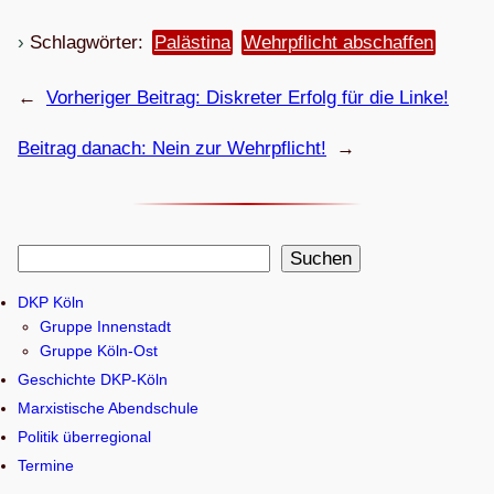
Schlagwörter:
Palästina
Wehrpflicht abschaffen
←
Vorheriger Beitrag:
Dis­kre­ter Erfolg für die Linke!
Beitrag danach:
Nein zur Wehrpflicht!
→
S
Suchen
u
DKP Köln
c
Gruppe Innenstadt
h
Gruppe Köln-Ost
e
Geschichte DKP-Köln
n
Marxistische Abendschule
Politik überregional
Termine