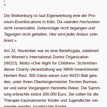
l
n
Die Wol­ken­burg ist laut Eigen­wer­bung eine der Pre­
mium-Event­lo­ca­ti­ons in Köln. Da «
wer­den Hoch­zei­ten
nicht ver­an­stal­tet, Geburts­tage nicht began­gen und
Tagun­gen nicht gehal­ten. Hier wird jeder Anlass zele­
briert.
»
Am 22. Novem­ber war es eine Bene­fiz­gala, zele­briert
von Women’s Inter­na­tio­nal Zio­nist Orga­niza­tion
(WIZO). Motto «
One Night for Child­ren
». Schirm­herr
die­ser Cha­rity-Ver­an­stal­tung war NRW-Innen­mi­nis­ter
Her­bert Reul. 300 Gäste waren zum WIZO-Ball gela­
den, unter ihnen Ober­bür­ger­meis­ter Tors­ten Bur­mes­
ter und seine Vor­gän­ge­rin Hen­ri­ette Reker. Die Samm­
lung erbrachte stolze 200.000 Euro. Sie sol­len für die
The­ra­pie trau­ma­ti­sier­ter Kin­der und Jugend­li­cher ver­
wen­det wer­den. Israe­li­scher Kinder.