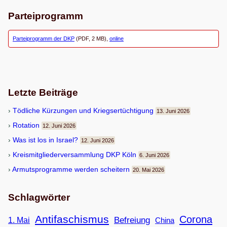
Parteiprogramm
Parteiprogramm der DKP
(PDF, 2 MB),
online
Letzte Beiträge
Töd­li­che Kür­zun­gen und Kriegsertüchtigung
13. Juni 2026
Rota­tion
12. Juni 2026
Was ist los in Israel?
12. Juni 2026
Kreis­mit­glie­der­ver­samm­lung DKP Köln
6. Juni 2026
Armuts­pro­gramme wer­den scheitern
20. Mai 2026
Schlagwörter
Antifaschismus
Corona
Befreiung
1. Mai
China