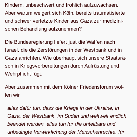
Kin­dern, unbe­schwert und fröh­lich auf­zu­wach­sen.
Aber warum wei­gert sich Köln, bereits trau­ma­ti­sierte
und schwer ver­letzte Kin­der aus Gaza zur medi­zi­ni­
schen Behand­lung aufzunehmen?
Die Bun­des­re­gie­rung lie­fert just die Waf­fen nach
Israel, die die Zer­stö­run­gen in der West­bank und in
Gaza anrich­ten. Wie über­haupt sich unsere Staats­rä­
son in Kriegs­vor­be­rei­tun­gen durch Auf­rüs­tung und
Wehr­pflicht fügt.
Aber zusam­men mit dem Köl­ner Frie­dens­fo­rum wol­
len wir
alles dafür tun, dass die Kriege in der Ukraine, in
Gaza, der West­bank, im Sudan und welt­weit end­lich
been­det wer­den, alles tun für die unteil­bare und
unbe­dingte Ver­wirk­li­chung der Men­schen­rechte, für