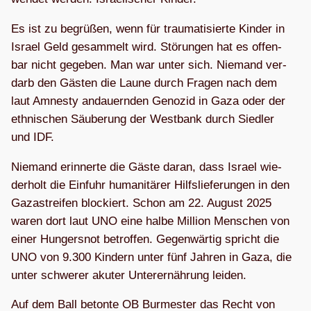
Es ist zu begrü­ßen, wenn für trau­ma­ti­sierte Kin­der in
Israel Geld gesam­melt wird. Stö­run­gen hat es offen­
bar nicht gege­ben. Man war unter sich. Nie­mand ver­
darb den Gäs­ten die Laune durch Fra­gen nach dem
laut Amnesty andau­ern­den Geno­zid in Gaza oder der
eth­ni­schen Säu­be­rung der West­bank durch Sied­ler
und IDF.
Nie­mand erin­nerte die Gäste daran, dass Israel wie­
der­holt die Ein­fuhr huma­ni­tä­rer Hilfs­lie­fe­run­gen in den
Gaza­strei­fen blo­ckiert. Schon am 22. August 2025
waren dort laut UNO eine halbe Mil­lion Men­schen von
einer Hun­gers­not betrof­fen. Gegen­wär­tig spricht die
UNO von 9.300 Kin­dern unter fünf Jah­ren in Gaza, die
unter schwe­rer aku­ter Unter­ernäh­rung leiden.
Auf dem Ball betonte OB Bur­mes­ter das Recht von