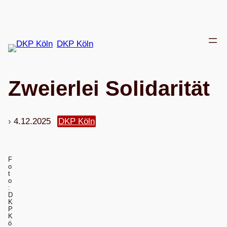
Zum
Inhalt
springen
DKP Köln
Zwei­er­lei Solidarität
4.12.2025
DKP Köln
F
o
t
o
:
D
K
P
K
ö