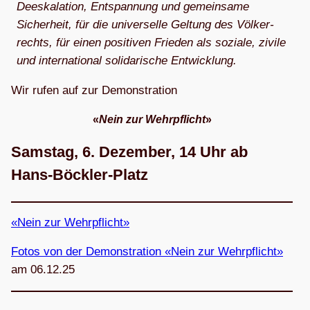
Dees­ka­la­tion, Ent­span­nung und gemein­same
Sicher­heit, für die uni­ver­selle Gel­tung des Völ­ker­
rechts, für einen posi­ti­ven Frie­den als soziale, zivile
und inter­na­tio­nal soli­da­ri­sche Entwicklung.
Wir rufen auf zur Demonstration
«
Nein zur Wehr­pflicht
»
Sams­tag, 6. Dezem­ber, 14 Uhr ab
Hans-Böckler-Platz
«Nein zur Wehrpflicht»
Fotos von der Demons­tra­tion «Nein zur Wehr­pflicht»
am 06.12.25