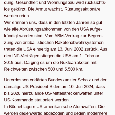
dung, Gesund­heit und Woh­nungs­bau wird rück­sichts­
los gekürzt. Die Armut wächst. Rüs­tungs­ak­tio­näre
wer­den reich.
Wir erin­nern uns, dass in den letz­ten Jah­ren so gut
wie alle Abrüs­tungs­ab­kom­men von den USA auf­ge­
kün­digt wor­den sind. Vom ABM-Ver­trag zur Begren­
zung von anti­bal­lis­ti­schen Rake­ten­ab­wehr­sys­te­men
tra­ten die USA ein­sei­tig am 13. Juni 2002 zurück. Aus
den INF-Ver­trä­gen stie­gen die USA am 1. Februar
2019 aus. Da ging es um die Nukle­ar­ra­ke­ten mit
Reich­wei­ten zwi­schen 500 und 5.500 km.
Unter­des­sen erklär­ten Bun­des­kanz­ler Scholz und der
dama­lige US-Prä­si­dent Biden am 10. Juli 2024, dass
bis 2026 hier­zu­lande US-Mit­tel­stre­cken­waf­fen unter
US-Kom­mando sta­tio­niert wer­den.
In Büchel lagern US-ame­ri­ka­ni­sche Atom­waf­fen. Die
wer­den gegen­wär­tig abge­zo­gen und gegen moder­nere