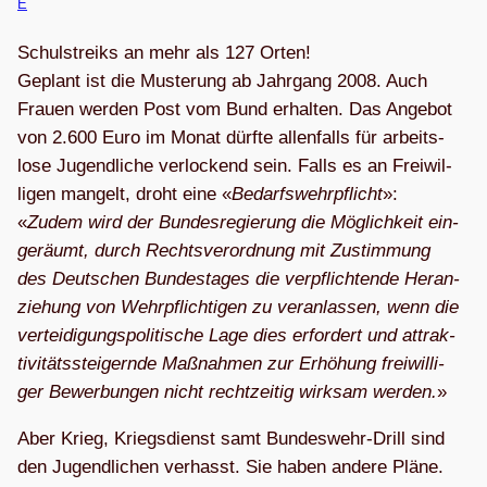
E
Schul­streiks an mehr als 127 Orten!
Geplant ist die Mus­te­rung ab Jahr­gang 2008. Auch
Frauen wer­den Post vom Bund erhal­ten. Das Ange­bot
von 2.600 Euro im Monat dürfte allen­falls für arbeits­
lose Jugend­li­che ver­lo­ckend sein. Falls es an Frei­wil­
li­gen man­gelt, droht eine «
Bedarfs­wehr­pflicht
»:
«
Zudem wird der Bun­des­re­gie­rung die Mög­lich­keit ein­
ge­räumt, durch Rechts­ver­ord­nung mit Zustim­mung
des Deut­schen Bun­des­ta­ges die ver­pflich­tende Her­an­
zie­hung von Wehr­pflich­ti­gen zu ver­an­las­sen, wenn die
ver­tei­di­gungs­po­li­ti­sche Lage dies erfor­dert und attrak­
ti­vi­täts­stei­gernde Maß­nah­men zur Erhö­hung frei­wil­li­
ger Bewer­bun­gen nicht recht­zei­tig wirk­sam wer­den.
»
Aber Krieg, Kriegs­dienst samt Bun­des­wehr-Drill sind
den Jugend­li­chen ver­hasst. Sie haben andere Pläne.