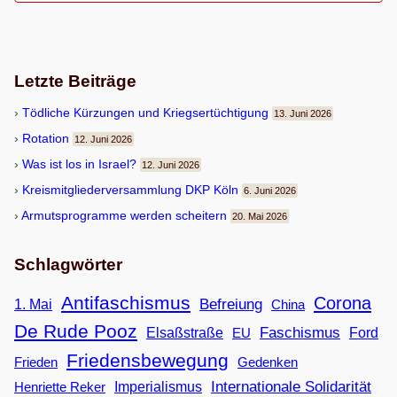
Letzte Beiträge
Töd­li­che Kür­zun­gen und Kriegsertüchtigung
13. Juni 2026
Rota­tion
12. Juni 2026
Was ist los in Israel?
12. Juni 2026
Kreis­mit­glie­der­ver­samm­lung DKP Köln
6. Juni 2026
Armuts­pro­gramme wer­den scheitern
20. Mai 2026
Schlagwörter
Antifaschismus
Corona
Befreiung
1. Mai
China
De Rude Pooz
Faschismus
Elsaßstraße
EU
Ford
Friedensbewegung
Frieden
Gedenken
Internationale Solidarität
Imperialismus
Henriette Reker