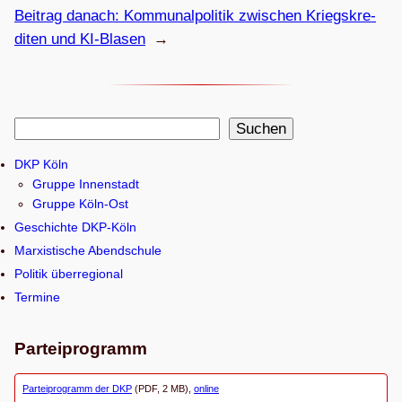
Beitrag danach:
Kom­mu­nal­po­li­tik zwi­schen Kriegs­kre­
di­ten und KI-Blasen
→
S
Suchen
u
DKP Köln
c
Gruppe Innenstadt
h
Gruppe Köln-Ost
e
Geschichte DKP-Köln
n
Marxistische Abendschule
Politik überregional
Termine
Parteiprogramm
Parteiprogramm der DKP
(PDF, 2 MB),
online