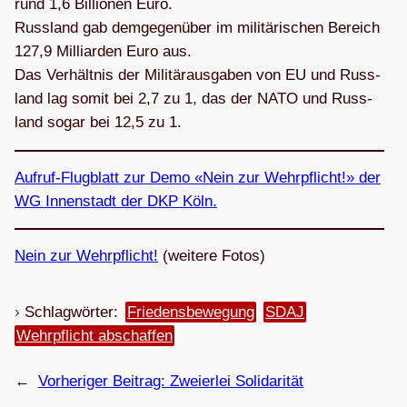
rund 1,6 Bil­lio­nen Euro.
Russ­land gab dem­ge­gen­über im mili­tä­ri­schen Bereich
127,9 Mil­li­ar­den Euro aus.
Das Ver­hält­nis der Mili­tär­aus­ga­ben von EU und Russ­
land lag somit bei 2,7 zu 1, das der NATO und Russ­
land sogar bei 12,5 zu 1.
Auf­ruf-Flug­blatt zur Demo «Nein zur Wehr­pflicht!» der
WG Innen­stadt der DKP Köln.
Nein zur Wehr­pflicht!
(wei­tere Fotos)
Schlagwörter:
Friedensbewegung
SDAJ
Wehrpflicht abschaffen
←
Vorheriger Beitrag:
Zwei­er­lei Solidarität