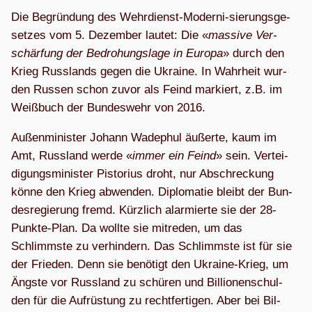
Die Begrün­dung des Wehr­dienst-Moderni-sie­rungs­ge­
set­zes vom 5. Dezem­ber lau­tet: Die «
mas­sive Ver­
schär­fung der Bedro­hungs­lage in Europa
» durch den
Krieg Russ­lands gegen die Ukraine. In Wahr­heit wur­
den Rus­sen schon zuvor als Feind mar­kiert, z.B. im
Weiß­buch der Bun­des­wehr von 2016.
Außen­mi­nis­ter Johann Wade­phul äußerte, kaum im
Amt, Russ­land werde «
immer ein Feind
» sein. Ver­tei­
di­gungs­mi­nis­ter Pis­to­rius droht, nur Abschre­ckung
könne den Krieg abwen­den. Diplo­ma­tie bleibt der Bun­
des­re­gie­rung fremd. Kürz­lich alar­mierte sie der 28-
Punkte-Plan. Da wollte sie mit­re­den, um das
Schlimmste zu ver­hin­dern. Das Schlimmste ist für sie
der Frie­den. Denn sie benö­tigt den Ukraine-Krieg, um
Ängste vor Russ­land zu schü­ren und Bil­lio­nen­schul­
den für die Auf­rüs­tung zu recht­fer­ti­gen. Aber bei Bil­