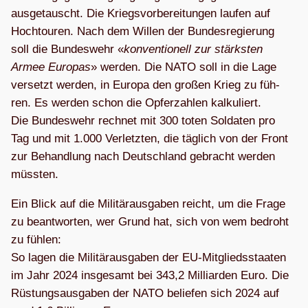
aus­ge­tauscht. Die Kriegs­vor­be­rei­tun­gen lau­fen auf
Hoch­tou­ren. Nach dem Wil­len der Bun­des­re­gie­rung
soll die Bun­des­wehr «
kon­ven­tio­nell zur stärks­ten
Armee Euro­pas
» wer­den. Die NATO soll in die Lage
ver­setzt wer­den, in Europa den gro­ßen Krieg zu füh­
ren. Es wer­den schon die Opfer­zah­len kal­ku­liert.
Die Bun­des­wehr rech­net mit 300 toten Sol­da­ten pro
Tag und mit 1.000 Ver­letz­ten, die täg­lich von der Front
zur Behand­lung nach Deutsch­land gebracht wer­den
müssten.
Ein Blick auf die Mili­tär­aus­ga­ben reicht, um die Frage
zu beant­wor­ten, wer Grund hat, sich von wem bedroht
zu füh­len:
So lagen die Mili­tär­aus­ga­ben der EU-Mit­glieds­staa­ten
im Jahr 2024 ins­ge­samt bei 343,2 Mil­li­ar­den Euro. Die
Rüs­tungs­aus­ga­ben der NATO belie­fen sich 2024 auf