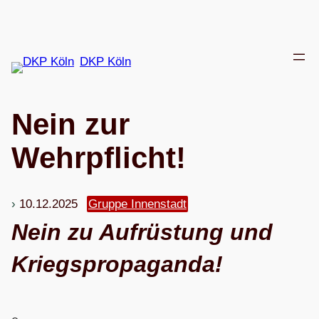
Zum
Inhalt
springen
DKP Köln
Nein zur
Wehrpflicht!
10.12.2025
Gruppe Innenstadt
Nein zu Auf­rüs­tung und
Kriegspropaganda!