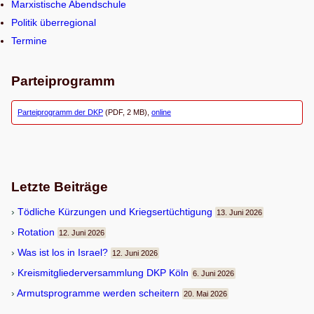
Marxistische Abendschule
Politik überregional
Termine
Parteiprogramm
Parteiprogramm der DKP
(PDF, 2 MB),
online
Letzte Beiträge
Töd­li­che Kür­zun­gen und Kriegsertüchtigung
13. Juni 2026
Rota­tion
12. Juni 2026
Was ist los in Israel?
12. Juni 2026
Kreis­mit­glie­der­ver­samm­lung DKP Köln
6. Juni 2026
Armuts­pro­gramme wer­den scheitern
20. Mai 2026