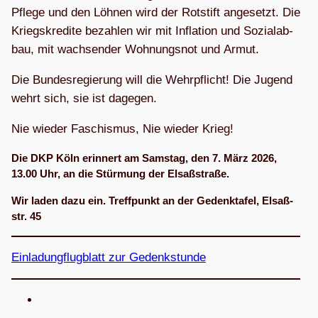
Pflege und den Löh­nen wird der Rot­stift ange­setzt. Die
Kriegs­kre­dite bezah­len wir mit Infla­tion und Sozi­al­ab­
bau, mit wach­sen­der Woh­nungs­not und Armut.
Die Bun­des­re­gie­rung will die Wehr­pflicht! Die Jugend
wehrt sich, sie ist dagegen.
Nie wie­der Faschis­mus, Nie wie­der Krieg!
Die DKP Köln erin­nert am Sams­tag, den 7. März 2026,
13.00 Uhr, an die Stür­mung der Elsaßstraße.
Wir laden dazu ein. Treff­punkt an der Gedenk­ta­fel, Elsaß­
str. 45
Ein­la­dung­flug­blatt zur Gedenkstunde