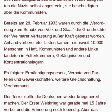
ten die Nazis selbst ange­steckt, sie beschul­dig­ten
aber die Kommunisten.
Bereits am 28. Februar 1933 waren durch die „Ver­ord­
nung zum Schutz von Volk und Staat“ die Grund­rechte
der Wei­ma­rer Ver­fas­sung außer Kraft gesetzt wor­den.
Anhand vor­be­rei­te­ter Lis­ten kamen reichs­weit 10.000
Men­schen in Haft. Kom­mu­nis­ten und andere Linke
lan­de­ten in Fol­ter­kam­mern, Gefäng­nis­sen und
Konzentrationslagern.
Es folg­ten: Ermäch­ti­gungs­ge­setz, Ver­bote von Par­
teien und Gewerk­schaf­ten, wei­tere Gleich­schal­tung,
Verdummung.
Der Ter­ror sollte die Deut­schen wie­der kriegs­be­reit
machen. Der Erste Welt­krieg war gerade mal 15 Jahre
vor­bei und die Erin­ne­rung noch leben­dig. Aber das