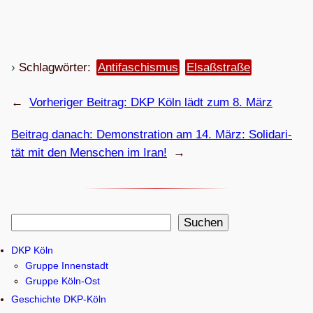
Schlagwörter:
Antifaschismus
Elsaßstraße
←
Vorheriger Beitrag:
DKP Köln lädt zum 8. März
Beitrag danach:
Demons­tra­tion am 14. März: Soli­da­ri­
tät mit den Men­schen im Iran!
→
S
Suchen
u
DKP Köln
c
Gruppe Innenstadt
h
Gruppe Köln-Ost
e
Geschichte DKP-Köln
n