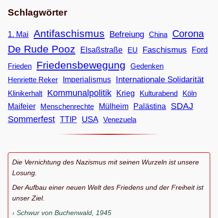
Schlagwörter
Antifaschismus
Corona
Befreiung
1. Mai
China
De Rude Pooz
Faschismus
Elsaßstraße
EU
Ford
Friedensbewegung
Frieden
Gedenken
Internationale Solidarität
Imperialismus
Henriette Reker
Kommunalpolitik
Klinikerhalt
Krieg
Köln
Kulturabend
SDAJ
Maifeier
Menschenrechte
Mülheim
Palästina
Sommerfest
USA
TTIP
Venezuela
Die Vernichtung des Nazismus mit seinen Wurzeln ist unsere
Losung.
Der Aufbau einer neuen Welt des Friedens und der Freiheit ist
unser Ziel.
Schwur von Buchenwald, 1945