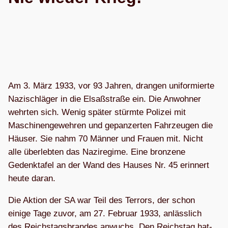
Am 3. März 1933, vor 93 Jah­ren, dran­gen uni­for­mierte
Nazi­schlä­ger in die Elsaß­straße ein. Die Anwoh­ner
wehr­ten sich. Wenig spä­ter stürmte Poli­zei mit
Maschi­nen­ge­weh­ren und gepan­zer­ten Fahr­zeu­gen die
Häu­ser. Sie nahm 70 Män­ner und Frauen mit. Nicht
alle über­leb­ten das Nazi­re­gime. Eine bron­zene
Gedenk­ta­fel an der Wand des Hau­ses Nr. 45 erin­nert
heute daran.
Die Aktion der SA war Teil des Ter­rors, der schon
einige Tage zuvor, am 27. Februar 1933, anläss­lich
des Reichs­tags­bran­des anwuchs. Den Reichs­tag hat­