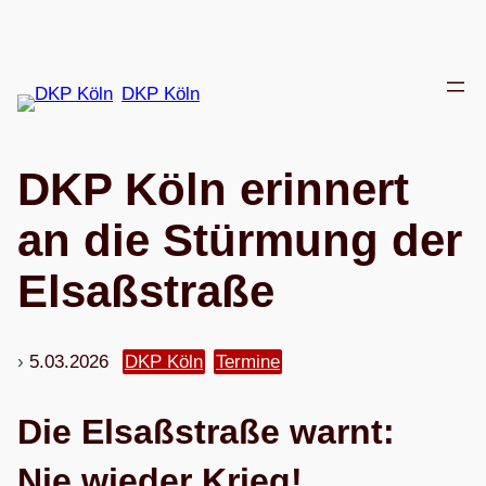
Zum
Inhalt
springen
DKP Köln
DKP Köln erin­nert
an die Stür­mung der
Elsaßstraße
5.03.2026
DKP Köln
Termine
Die Elsaß­straße warnt:
Nie wie­der Krieg!