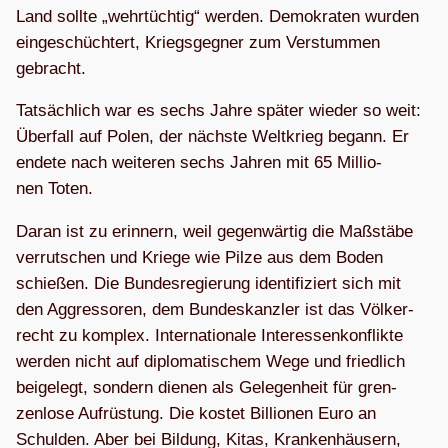
Land sollte „wehr­tüch­tig“ wer­den. Demo­kra­ten wur­den
ein­ge­schüch­tert, Kriegs­geg­ner zum Ver­stum­men
gebracht.
Tat­säch­lich war es sechs Jahre spä­ter wie­der so weit:
Über­fall auf Polen, der nächste Welt­krieg begann. Er
endete nach wei­te­ren sechs Jah­ren mit 65 Mil­lio­
nen Toten.
Daran ist zu erin­nern, weil gegen­wär­tig die Maß­stäbe
ver­rut­schen und Kriege wie Pilze aus dem Boden
schie­ßen. Die Bun­des­re­gie­rung iden­ti­fi­ziert sich mit
den Aggres­so­ren, dem Bun­des­kanz­ler ist das Völ­ker­
recht zu kom­plex. Inter­na­tio­nale Inter­es­sen­kon­flikte
wer­den nicht auf diplo­ma­ti­schem Wege und fried­lich
bei­gelegt, son­dern die­nen als Gele­gen­heit für gren­
zen­lose Auf­rüs­tung. Die kos­tet Bil­lio­nen Euro an
Schul­den. Aber bei Bil­dung, Kitas, Kran­ken­häu­sern,