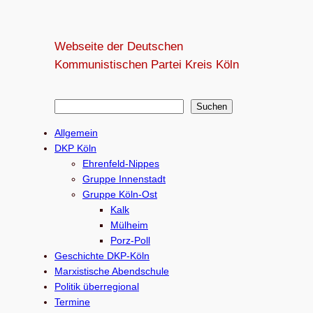
Webseite der Deutschen
Kommunistischen Partei Kreis Köln
S
Suchen
u
Allgemein
c
DKP Köln
h
Ehrenfeld-Nippes
e
Gruppe Innenstadt
Gruppe Köln-Ost
n
Kalk
Mülheim
Porz-Poll
Geschichte DKP-Köln
Marxistische Abendschule
Politik überregional
Termine