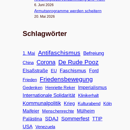
6. Juni 2026
Armuts­pro­gramme wer­den scheitern
20. Mai 2026
Schlagwörter
Antifaschismus
Befreiung
1. Mai
De Rude Pooz
Corona
China
Faschismus
Elsaßstraße
EU
Ford
Friedensbewegung
Frieden
Imperialismus
Gedenken
Henriette Reker
Internationale Solidarität
Klinikerhalt
Kommunalpolitik
Krieg
Köln
Kulturabend
Maifeier
Menschenrechte
Mülheim
SDAJ
Sommerfest
Palästina
TTIP
USA
Venezuela