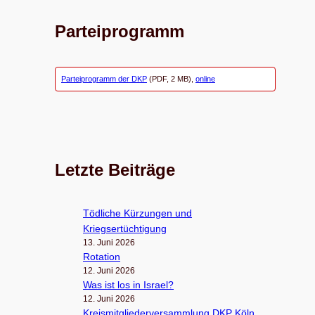
Parteiprogramm
Parteiprogramm der DKP
(PDF, 2 MB),
online
Letzte Beiträge
Töd­li­che Kür­zun­gen und
Kriegsertüchtigung
13. Juni 2026
Rota­tion
12. Juni 2026
Was ist los in Israel?
12. Juni 2026
Kreis­mit­glie­der­ver­samm­lung DKP Köln