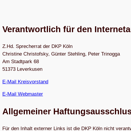
Ver­ant­wort­lich für den Inter­net
Z.Hd. Spre­cher­rat der DKP Köln
Chris­tine Chris­tof­sky, Gün­ter Steh­ling, Peter Tri­no­gga
Am Stadt­park 68
51373 Lever­ku­sen
E‑Mail Kreis­vor­stand
E‑Mail Web­mas­ter
All­ge­mei­ner Haftungsausschlu
Für den Inhalt exter­ner Links ist die DKP Köln nicht ver­ant­