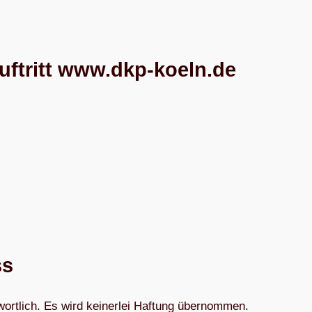
­auf­tritt www.dkp-koeln.de
ss
wort­lich. Es wird kei­ner­lei Haf­tung übernommen.