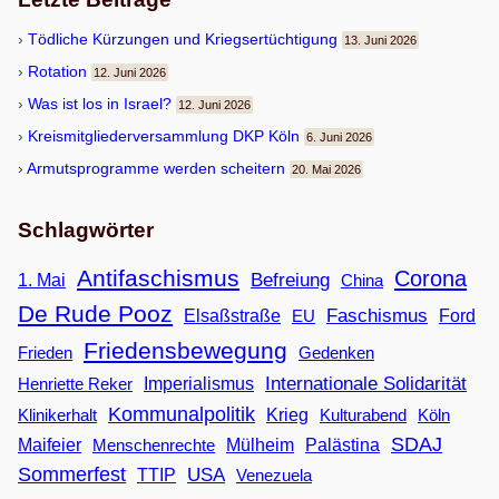
Töd­li­che Kür­zun­gen und Kriegsertüchtigung
13. Juni 2026
Rota­tion
12. Juni 2026
Was ist los in Israel?
12. Juni 2026
Kreis­mit­glie­der­ver­samm­lung DKP Köln
6. Juni 2026
Armuts­pro­gramme wer­den scheitern
20. Mai 2026
Schlagwörter
Antifaschismus
Corona
Befreiung
1. Mai
China
De Rude Pooz
Faschismus
Elsaßstraße
EU
Ford
Friedensbewegung
Frieden
Gedenken
Internationale Solidarität
Imperialismus
Henriette Reker
Kommunalpolitik
Klinikerhalt
Krieg
Köln
Kulturabend
SDAJ
Maifeier
Menschenrechte
Mülheim
Palästina
Sommerfest
USA
TTIP
Venezuela