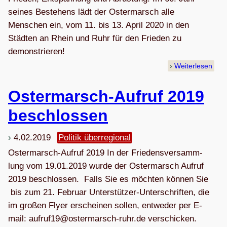
seines Bestehens lädt der Ostermarsch alle
Menschen ein, vom 11. bis 13. April 2020 in den
Städten an Rhein und Ruhr für den Frieden zu
demonstrieren!
Weiterlesen
Oster­­mar­sch-Auf­­­ruf 2019
beschlossen
4.02.2019
Politik überregional
Oster­mar­sch-Auf­ruf 2019 In der Frie­dens­ver­samm­
lung vom 19.01.2019 wurde der Oster­mar­sch Auf­ruf
2019 beschlos­sen. Falls Sie es möch­ten kön­nen Sie
bis zum 21. Februar Unterstützer-Unterschriften, die
im gro­ßen Flyer erschei­nen sol­len, ent­we­der per E-
mail:
fua
91fur
etso@
sramr
ur-hc
ed.rh
ver­schi­cken.