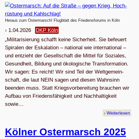
Heraus zum Ostermarsch! Flugblatt des Friedensforums in Köln
1.04.2026
DKP Köln
„Mili­ta­ri­sie­rung schafft keine Sicher­heit. Sie befeu­ert
Spi­ra­len der Eska­la­tion – natio­nal wie inter­na­tio­nal –
und ent­zieht der Gesell­schaft die Mit­tel für Sozia­les,
Gesund­heit, Bil­dung und öko­lo­gi­sche Transformation.
Wir sagen: Es reicht! Wir sind Teil der Welt­ge­mein­
schaft, die laut NEIN sagen und die­sen Wahn­sinn
been­den muss. Statt Kriegs­vor­be­rei­tung brau­chen wir
Auf­bau von Frie­dens­fä­hig­keit und Nach­hal­tig­keit
sowie…
Weiterlesen
Köl­ner Oster­marsch 2025