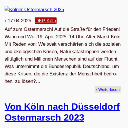
17.04.2025
DKP Köln
Auf zum Oster­marsch! Auf die Straße für den Frieden!
Wann und Wo: 19. April 2025, 14 Uhr, Alter Markt Köln
Mit Reden von: Welt­weit ver­schär­fen sich die sozia­len
und öko­lo­gi­schen Kri­sen, Natur­ka­ta­stro­phen wer­den
all­täg­lich und Mil­lio­nen Men­schen sind auf der Flucht.
Was unter­nimmt die Bun­des­re­pu­blik Deutsch­land, um
diese Kri­sen, die die Exis­tenz der Mensch­heit bedro­
hen, zu lösen?…
Weiterlesen
Von Köln nach Düs­sel­dorf
Oster­marsch 2023