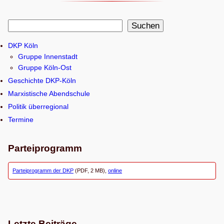
S
Suchen
u
DKP Köln
c
Gruppe Innenstadt
h
Gruppe Köln-Ost
e
Geschichte DKP-Köln
n
Marxistische Abendschule
Politik überregional
Termine
Parteiprogramm
Parteiprogramm der DKP
(PDF, 2 MB),
online
Letzte Beiträge