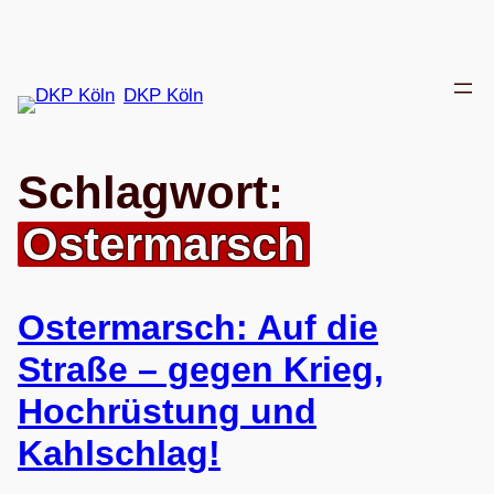
Zum
Inhalt
springen
DKP Köln
Schlagwort:
Ostermarsch
Oster­marsch: Auf die
Straße – gegen Krieg,
Hoch­rüs­tung und
Kahlschlag!