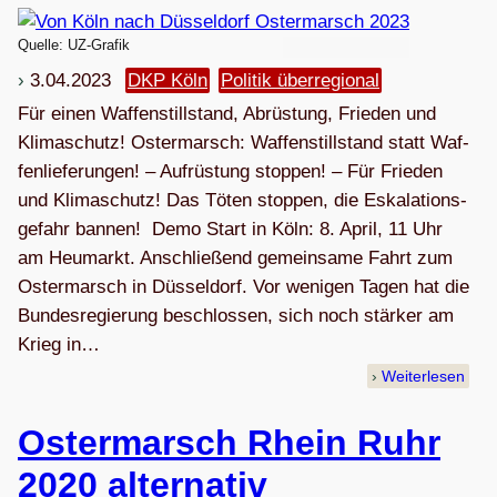
Quelle: UZ-Grafik
3.04.2023
DKP Köln
Politik überregional
Für einen Waf­fen­still­stand, Abrüs­tung, Frie­den und
Klimaschutz! Oster­marsch: Waf­fen­still­stand statt Waf­
fen­lie­fe­run­gen! – Auf­rüs­tung stop­pen! – Für Frie­den
und Kli­ma­schutz! Das Töten stop­pen, die Eska­la­ti­ons­
ge­fahr bannen! Demo Start in Köln: 8. April, 11 Uhr
am Heu­markt. Anschlie­ßend gemein­same Fahrt zum
Oster­marsch in Düsseldorf. Vor weni­gen Tagen hat die
Bun­des­re­gie­rung beschlos­sen, sich noch stär­ker am
Krieg in…
Weiterlesen
Oster­marsch Rhein Ruhr
2020 alternativ