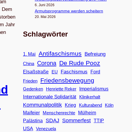
 am
6. Juni 2026
n. Dem
Armuts­pro­gramme wer­den scheitern
storben
20. Mai 2026
em Jahr
hen
Schlagwörter
Antifaschismus
Befreiung
1. Mai
De Rude Pooz
Corona
China
Faschismus
Elsaßstraße
EU
Ford
Friedensbewegung
Frieden
nd
Imperialismus
Gedenken
Henriette Reker
Internationale Solidarität
Klinikerhalt
n
Kommunalpolitik
Krieg
Köln
Kulturabend
Maifeier
Menschenrechte
Mülheim
SDAJ
Sommerfest
Palästina
TTIP
USA
Venezuela