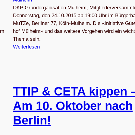
DKP Grund­or­ga­ni­sa­tion Mül­heim, Mitgliederversamm
Don­ners­tag, den 24.10.2015 ab 19:00 Uhr im Bür­ger­h
MüTZe, Ber­li­ner 77, Köln-Mülheim. Die «Initia­tive Güt
um
hof Mül­heim» und das wei­tere Vor­ge­hen wird ein wich­t
Thema sein.
Weiterlesen
TTIP & CETA kip­pen 
Am 10. Okto­ber nach
Berlin!