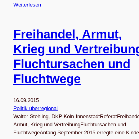
Weiterlesen
Frei­han­del, Armut,
Krieg und Ver­trei­bun
Flucht­ur­sa­chen und
Fluchtwege
16.09.2015
Politik überregional
Walter Stehling, DKP Köln-InnenstadtReferatFreihande
Armut, Krieg und VertreibungFluchtursachen und
FluchtwegeAnfang September 2015 erregte eine Kinde