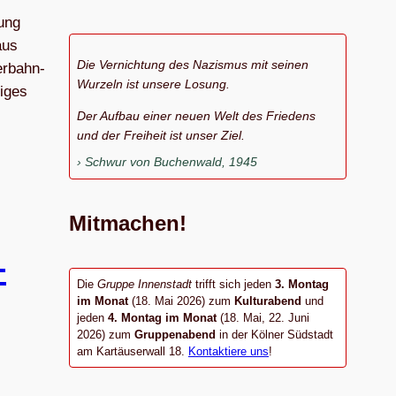
lung
aus
Die Vernichtung des Nazismus mit seinen
er­bahn­
Wurzeln ist unsere Losung.
i­ges
Der Aufbau einer neuen Welt des Friedens
und der Freiheit ist unser Ziel.
Schwur von Buchenwald, 1945
Mitmachen!
–
Die
Gruppe Innenstadt
trifft sich jeden
3. Montag
im Monat
(18. Mai 2026) zum
Kulturabend
und
jeden
4. Montag im Monat
(18. Mai, 22. Juni
2026) zum
Gruppenabend
in der Kölner Südstadt
am Kartäuserwall 18.
Kontaktiere uns
!