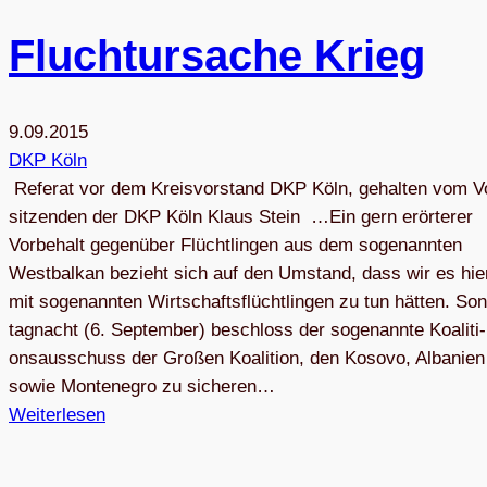
Flucht­ur­sa­che Krieg
9.09.2015
DKP Köln
Refe­rat vor dem Kreis­vor­stand DKP Köln, gehal­ten vom V
sit­zen­den der DKP Köln Klaus Stein …Ein gern erör­te­rer
Vor­be­halt gegen­über Flücht­lin­gen aus dem soge­nann­ten
West­bal­kan bezieht sich auf den Umstand, dass wir es hie
mit soge­nann­ten Wirt­schafts­flücht­lin­gen zu tun hät­ten. So
tag­nacht (6. Sep­tem­ber) beschloss der soge­nannte Koali­ti­
ons­aus­schuss der Gro­ßen Koali­tion, den Kosovo, Alba­nien
sowie Mon­te­ne­gro zu siche­ren…
Weiterlesen