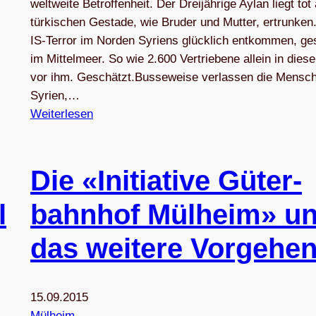
weltweite Betroffenheit. Der Dreijährige Aylan liegt tot
türkischen Gestade, wie Bruder und Mutter, ertrunke
IS-Terror im Norden Syriens glücklich entkommen, ge
im Mittelmeer. So wie 2.600 Vertriebene allein in dies
vor ihm. Geschätzt.Busseweise verlassen die Mensc
Syrien,…
Weiterlesen
Die «Initia­tive Güter­
l
bahn­hof Mül­heim» u
das wei­tere Vorgehe
15.09.2015
Mülheim