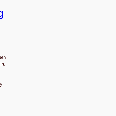
g
den
in.
ry