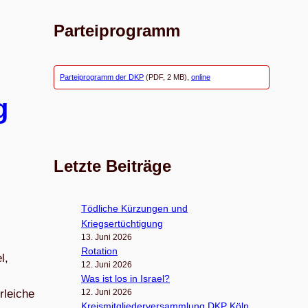
Parteiprogramm
Parteiprogramm der DKP
(PDF, 2 MB),
online
g
Letzte Beiträge
Töd­li­che Kür­zun­gen und
Kriegsertüchtigung
13. Juni 2026
Rota­tion
l,
12. Juni 2026
Was ist los in Israel?
rleiche
12. Juni 2026
Kreis­mit­glie­der­ver­samm­lung DKP Köln