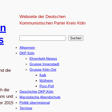
Webseite der Deutschen
Kommunistischen Partei Kreis Köln
ln
s
S
Suchen
u
Allgemein
c
DKP Köln
h
Ehrenfeld-Nippes
e
Gruppe Innenstadt
Gruppe Köln-Ost
nd die
n
Kalk
Mülheim
Porz-Poll
h die
Geschichte DKP-Köln
ans und
Marxistische Abendschule
er 2015
Politik überregional
Termine