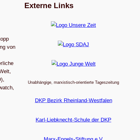
Externe Links
topp
ung von
rliche
Welt,
),
Unabhängige, marxistisch-orientierte Tageszeitung
watch,
DKP Bezirk Rheinland-Westfalen
Karl-Liebknecht-Schule der DKP
Marx-Engels-Stiftung e.V.