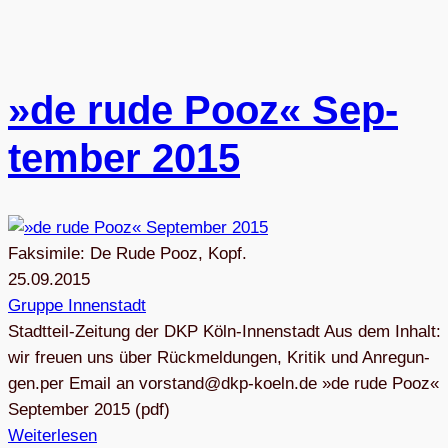
»de rude Pooz« Sep­
tem­ber 2015
Faksimile: De Rude Pooz, Kopf.
25.09.2015
Gruppe Innenstadt
Stadt­teil-Zei­tung der DKP Köln-Innen­stadt Aus dem Inhalt:
wir freuen uns über Rück­mel­dun­gen, Kri­tik und Anre­gun­
gen.per Email an
v
atsro
kd@dn
eok-p
ed.nl
»de rude Pooz«
Sep­tem­ber 2015 (pdf)
Weiterlesen