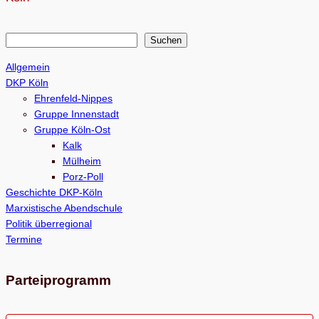
S
Suchen
u
Allgemein
c
DKP Köln
h
Ehrenfeld-Nippes
e
Gruppe Innenstadt
Gruppe Köln-Ost
n
Kalk
Mülheim
Porz-Poll
Geschichte DKP-Köln
Marxistische Abendschule
Politik überregional
Termine
Parteiprogramm