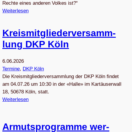
Rechte eines anderen Volkes ist?“
Weiterlesen
Kreis­mit­glie­der­ver­samm­
lung DKP Köln
6.06.2026
Termine
, 
DKP Köln
Die Kreis­mit­glie­der­ver­samm­lung der DKP Köln fin­det
am 04.07.26 um 10:30 in der «Halle» im Kar­täu­ser­wall
18, 50678 Köln, statt.
Weiterlesen
Armuts­pro­gramme wer­