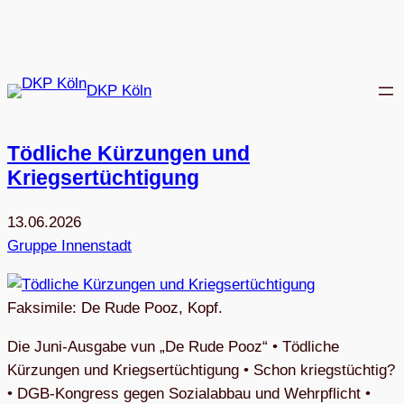
Zum
Inhalt
springen
DKP Köln
Töd­li­che Kür­zun­gen und
Kriegsertüchtigung
13.06.2026
Gruppe Innenstadt
Faksimile: De Rude Pooz, Kopf.
Die Juni-Ausgabe vun „De Rude Pooz“ • Tödliche
Kürzungen und Kriegsertüchtigung • Schon kriegstüchtig?
• DGB-­Kongress gegen Sozialabbau und Wehrpflicht •