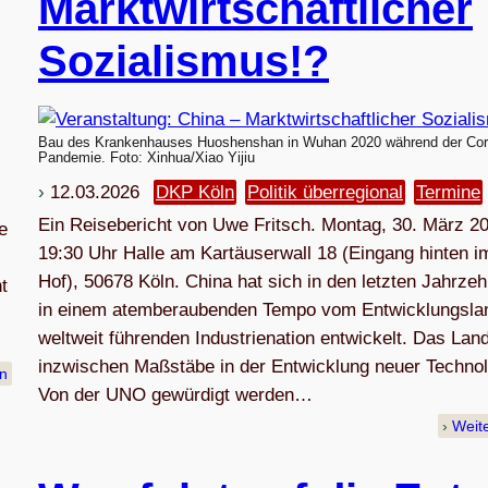
Markt­wirt­schaft­li­cher
Sozialismus!?
Bau des Krankenhauses Huoshenshan in Wuhan 2020 während der Cor
Pandemie. Foto: Xinhua/Xiao Yijiu
12.03.2026
DKP Köln
Politik überregional
Termine
Ein Reisebericht von Uwe Fritsch. Montag, 30. März 20
e
19:30 Uhr Halle am Kartäuserwall 18 (Eingang hinten i
Hof), 50678 Köln. China hat sich in den letzten Jahrze
t
in einem atemberaubenden Tempo vom Entwicklungsla
weltweit führenden Industrienation entwickelt. Das Land
inzwischen Maßstäbe in der Entwicklung neuer Technol
en
Von der UNO gewürdigt werden…
Weit