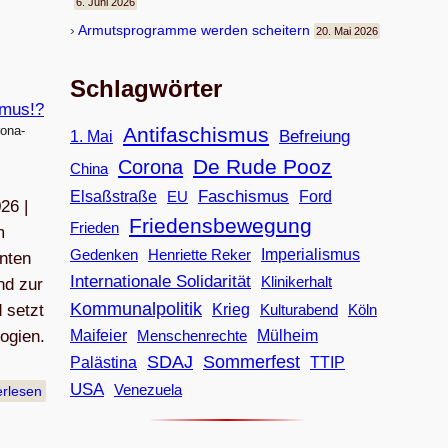
6. Juni 2026
Armuts­pro­gramme wer­den scheitern
20. Mai 2026
Schlagwörter
ona-
Antifaschismus
Befreiung
1. Mai
De Rude Pooz
Corona
China
Faschismus
Elsaßstraße
EU
Ford
26 |
Friedensbewegung
Frieden
m
Imperialismus
Gedenken
Henriette Reker
hnten
Internationale Solidarität
Klinikerhalt
nd zur
Kommunalpolitik
 setzt
Krieg
Köln
Kulturabend
ogien.
Maifeier
Menschenrechte
Mülheim
SDAJ
Sommerfest
Palästina
TTIP
USA
Venezuela
erlesen