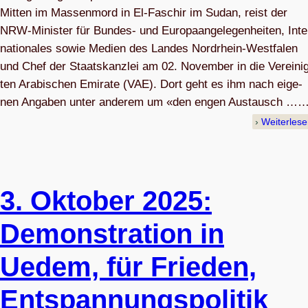
Mit­ten im Mas­sen­mord in El-Faschir im Sudan, reist der
NRW-Minis­ter für Bun­des- und Euro­pa­an­ge­le­gen­hei­ten, Inte
na­tio­na­les sowie Medien des Lan­des Nord­rhein-West­fa­len
und Chef der Staats­kanz­lei am 02. Novem­ber in die Ver­ei­ni
ten Ara­bi­schen Emi­rate (VAE). Dort geht es ihm nach eige­
nen Anga­ben unter ande­rem um «den engen Aus­tausch …
Weiterles
3. Okto­ber 2025:
Demons­tra­tion in
Uedem, für Frie­den,
Ent­span­nungs­po­li­tik