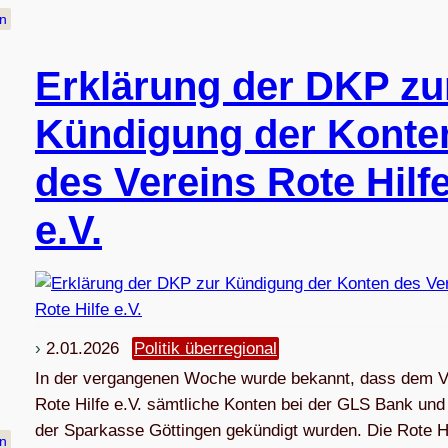
en
Erklä­rung der DKP zu
Kün­di­gung der Kon­te
des Ver­eins Rote Hilf
e.V.
2.01.2026
Politik überregional
In der vergangenen Woche wurde bekannt, dass dem V
Rote Hilfe e.V. sämtliche Konten bei der GLS Bank und
der Sparkasse Göttingen gekündigt wurden. Die Rote Hi
en