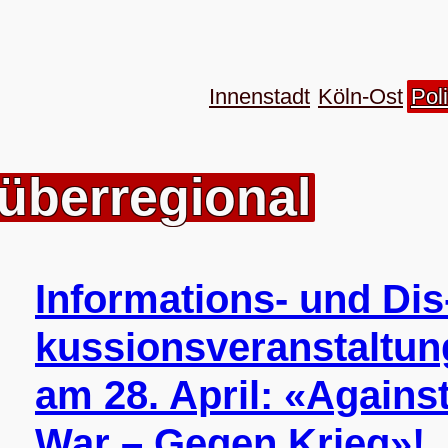
Innenstadt
Köln-Ost
Poli
 überregional
Infor­ma­ti­ons- und Dis
kus­si­ons­ver­an­stal­tu
am 28. April: «Agains
War – Gegen Krieg»!