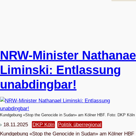
NRW-Minis­ter Natha­nae
Lim­in­ski: Ent­las­sung
unabdingbar!
Kundgebung «Stop the Genocide in Sudan» am Kölner HBF. Foto: DKP Köln
18.11.2025
DKP Köln
Politik überregional
Kund­ge­bung «Stop the Geno­cide in Sudan» am Köl­ner HBF