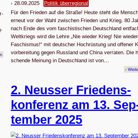
28.09.2025
Politik überregional
Für den Frie­den auf die Straße! Heute steht die Mensch­
r­
erneut vor der Wahl zwi­schen Frie­den und Krieg. 80 Ja
nach Ende des vom faschis­ti­schen Deutsch­land ent­fach
g­
Welt­kriegs wird die Lehre „Nie wie­der Krieg! Nie wie­der
Faschis­mus!“ mit deut­scher Hoch­rüs­tung und offe­ner 
…
vor­be­rei­tung gegen Russ­land und China ver­ra­ten. Die h
en
schende Mei­nung in Deutsch­land ist von…
Weit
2. Neus­ser Frie­dens­
kon­fe­renz am 13. Sep
tem­ber 2025