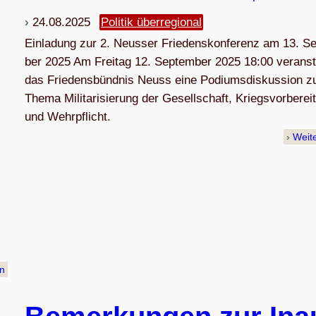
24.08.2025
Politik überregional
Ein­la­dung zur 2. Neus­ser Frie­dens­kon­fe­renz am 13. S
ber 2025 Am Frei­tag 12. Sep­tem­ber 2025 18:00 ver­an­sta
das Frie­dens­bünd­nis Neuss eine Podi­ums­dis­kus­sion 
Thema Mili­ta­ri­sie­rung der Gesell­schaft, Kriegs­vor­be­rei
und Wehrpflicht.
Weit
en