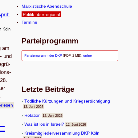
n
Marxistische Abendschule
Politik überregional
Termine
n Köln
Parteiprogramm
eg am
s- und
Parteiprogramm der DKP
(PDF, 2 MB),
online
begrü­
i­ons­
 28.
Letzte Beiträge
ßer
…
Töd­li­che Kür­zun­gen und Kriegsertüchtigung
erlesen
13. Juni 2026
Rota­tion
12. Juni 2026
–
Was ist los in Israel?
12. Juni 2026
Kreis­mit­glie­der­ver­samm­lung DKP Köln