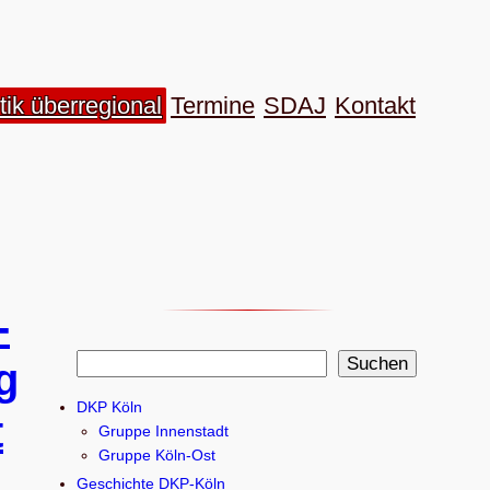
tik überregional
Termine
SDAJ
Kon­takt
­
S
Suchen
ng
u
DKP Köln
t
c
Gruppe Innenstadt
h
Gruppe Köln-Ost
e
Geschichte DKP-Köln