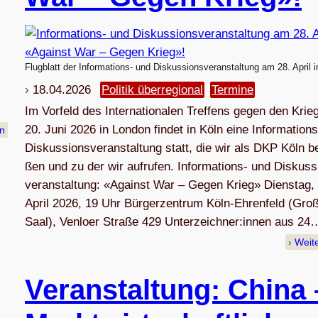
Flugblatt der Informations- und Diskussionsveranstaltung am 28. April i
18.04.2026
Politik überregional
Termine
Im Vor­feld des Inter­na­tio­na­len Tref­fens gegen den Kri
20. Juni 2026 in Lon­don fin­det in Köln eine Infor­ma­ti­on
en
Dis­kus­si­ons­ver­an­stal­tung statt, die wir als DKP Köln 
ßen und zu der wir aufrufen. Infor­ma­ti­ons- und Dis­kus­s
ver­an­stal­tung: «Against War – Gegen Krieg» Diens­tag,
April 2026, 19 Uhr Bür­ger­zen­trum Köln-Ehren­feld (Gro­
Saal), Ven­loer Straße 429 Unterzeichner:innen aus 24
Weit
Ver­an­stal­tung: China 