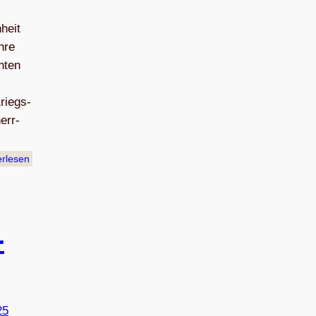
heit
hre
­ten
Kriegs­
err­
erlesen
­