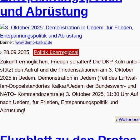
und Abrüstung
Banner:
www.demo-kalkar.de
28.09.2025
Politik überregional
Zukunft ermög­li­chen, Frie­den schaffen! Die DKP Köln unter­
stützt den Auf­ruf und die Frie­dens­ak­tio­nen am 3. Okto­ber
2025 in Uedem. Demons­tra­tion in Uedem (Teil des Luft­waf­
fen-Dop­pel­stand­or­tes Kalkar/Uedem der Bun­des­wehr- und
NATO- Kom­man­do­zen­trale) 3. Okto­ber 2025, 11:30 Uhr Auf
nach Uedem, für Frie­den, Ent­span­nungs­po­li­tik und
Abrüstung!
Weiterles