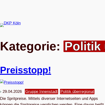
Zum
Inhalt
springen
Kategorie:
Politik
Preis­stopp!
29.04.2026
Gruppe Innenstadt
Politik überregional
Die Spritpreise. Mittels diverser Internetseiten und Apps
können die Spritpreise verglichen werden. Eine davon heißt