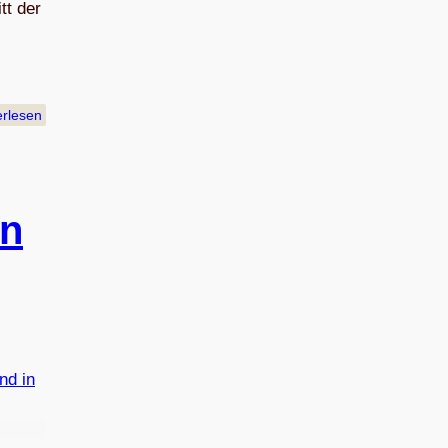
tt der
erlesen
en