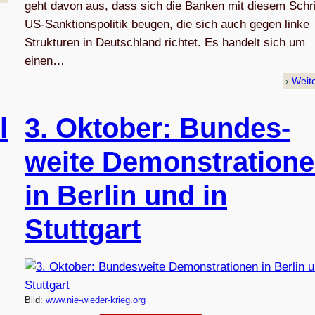
geht davon aus, dass sich die Banken mit diesem Schri
US-Sanktionspolitik beugen, die sich auch gegen linke
Strukturen in Deutschland richtet. Es handelt sich um
einen…
Weit
l
3. Okto­ber: Bun­des­
weite Demons­tra­tio­n
in Ber­lin und in
Stuttgart
Bild:
www.nie-wieder-krieg.org